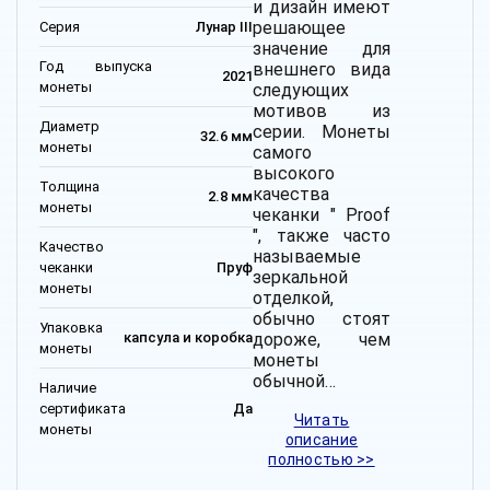
и дизайн имеют
решающее
Серия
Лунар III
значение для
Год выпуска
внешнего вида
2021
монеты
следующих
мотивов из
Диаметр
серии. Монеты
32.6 мм
монеты
самого
высокого
Толщина
качества
2.8 мм
монеты
чеканки " Proof
", также часто
Качество
называемые
чеканки
Пруф
зеркальной
монеты
отделкой,
обычно стоят
Упаковка
дороже, чем
капсула и коробка
монеты
монеты
обычной…
Наличие
сертификата
Да
Читать
монеты
описание
полностью >>