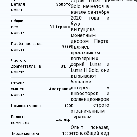
Серия Lunar III
металл
Золото
Gold начнется в
монеты
начале сентября
2020 года и
Общий
будет
вес
31.1 грамм
выпущена
монеты
монетным
двором Перта.
Проба металла
Являясь
9999
монеты
преемником
популярных
Чистого
серий Lunar и
драгметалла в
31.10
Lunar II Gold, они
монете
вызывают
большой
Страна-
интерес у
эмитент
Австралия
инвесторов и
монеты
коллекционеров
к строго
Номинал монеты
100
ограниченным
тиражам.
Валюта
доллар
номинала
Опыт показал,
что в общий вид
Тираж монеты
1000