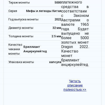
платежного
Тираж монеты
5000
средства в
соответствии
Серия
Мифы и легенды Китая
с Законом
Год выпуска монеты
2022
Австралии о
валюте 1965
Диаметр монеты
32 мм
года. Будет
выпущено не
Толщина монеты
2.5 мм
более 5000
золотых монет
Качество
Dragon 2022.
Бриллиант
чеканки
Качество
Анциркулейтед
монеты
монет
бриллиант
Упаковка монеты
капсула
анциркулейтед.
Читать
описание
полностью >>