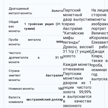
Драгоценный
Пертский
На лице
Золото
металл монеты
монетный
стороне
двор выпустил
монеты
Общий
серию
изображ
1 тройская унция (31.1
вес
Австралия
портрет
грамм)
монеты
"Китайские
Величес
мифы и
Королев
Проба металла
легенды"
Елизаве
9999
монеты
Дракон, весом
II раб
31.1гр (1 унция)
Джоди
Чистого
золото.
Кларк,
драгметалла в
31.10
также в
монете
Каждая монета
проба,
отчеканена
номина
Страна-
Пертским
год
эмитент
Австралия
монетным
выпуска.
монеты
двором из 1
унции чистого
Номинал монеты
100
золота 99,99%
и выпускается
Валюта
австралийский доллар
в качестве
номинала
законного