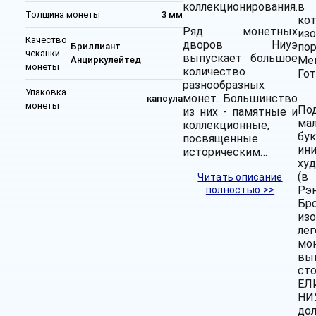
коллекционирования.
в 
Толщина монеты
3 мм
ко
Ряд монетных
из
Качество
дворов Ниуэ
пор
Бриллиант
чеканки
выпускает большое
М
Анциркулейтед
монеты
количество
Гот
разнообразных
Упаковка
монет. Большинство
капсула
монеты
По
из них - памятные и
ма
коллекционные,
бу
посвященные
ин
историческим…
ху
(в
Читать описание
Рэн
полностью >>
Бро
из
л
мо
в
ст
ЕЛ
Н
до