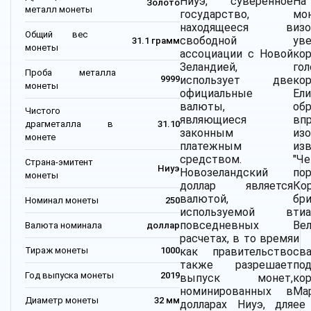
Ниуэ, суверенное
Н
Золото
металл монеты
государство,
мо
находящееся в
из
Общий вес
свободной
уве
31.1 грамм
монеты
ассоциации с Новой
ко
Зеландией,
гол
Проба металла
использует две
ко
9999
монеты
официальные
Ел
валюты,
об
Чистого
являющиеся
вп
драгметалла в
31.10
законным
из
монете
платежным
из
средством.
"Ч
Страна-эмитент
Ниуэ
Новозеландский
пор
монеты
доллар является
Ко
валютой,
бр
Номинал монеты
250
используемой в
ти
повседневных
Ве
Валюта номинала
доллар
расчетах, в то время
и 
Тираж монеты
1000
как правительство
св
также разрешает
по
Год выпуска монеты
2019
выпуск монет,
ко
номинированных в
Ма
Диаметр монеты
32 мм
долларах Ниуэ, для
ее