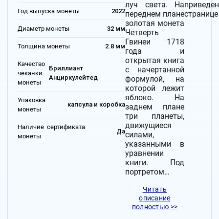
луч света. На
приведе
Год выпуска монеты
2022
переднем плане
странице
золотая монета
Диаметр монеты
32 мм
Четверть
Гвинеи 1718
Толщина монеты
2.8 мм
года и
открытая книга
Качество
Бриллиант
с начертанной
чеканки
Анциркулейтед
формулой, на
монеты
которой лежит
яблоко. На
Упаковка
капсула и коробка
заднем плане
монеты
три планеты,
движущиеся
Наличие сертификата
Да
силами,
монеты
указанными в
уравнении
книги. Под
портретом…
Читать
описание
полностью >>