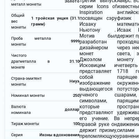
Третий выпуск
Аверс: В
Золото
металл монеты
серии Icons of
известн
Inspiration
английск
Общий
посвящен сэру
физ
1 тройская унция (31.1
вес
Исааку
математ
грамм)
монеты
Ньютону .
Исаак 
Мотив был
держит п
Проба металла
разработан
проходя
9999
монеты
дизайнером
через не
монет
света, 
Чистого
Джоэлом
моне
драгметалла в
31.10
Исковицем и
четверт
монете
представляет
1718 г
собой
парящее 
Страна-эмитент
Ниуэ
изображение
окружен
монеты
выдающегося
потусто
ученого с
шарами,
Номинал монеты
250
символами,
парящ
которые
простран
Валюта
доллар
представляют
удержив
номинала
его учение. В
в непре
Тираж монеты
100
правой руке он
движени
держит призму,
сила
Серия
Иконы вдохновения
преломляющую
уравнени