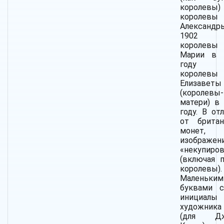
королевы)
королевы
Александ
1902 го
королевы
Марии в 
году
королевы
Елизаветы
(королевы-
матери) в 
году. В от
от британ
монет,
изображен
«некупиров
(включая п
королевы).
Маленьким
буквами с
инициалы
художник
(для Дж