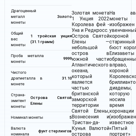
Драгоценный
Золотая монета
На аве
металл
Золото
1 Унция 2022
монеты
монеты
Королева фей -
изображен
Уна и Редкросс.
увенчанны
Общий
Остров Святой
короной
1 тройская унция
вес
Елены —
старинный
(31.1 грамм)
монеты
небольшой
бюст коро
остров в
Елизаветы
Проба металла
южной части
обращенны
9999
монеты
Атлантического
вправо
океана,
короной
Чистого
который
Королевск
драгметалла в
31.10
является
бриллиант
монете
частью
диадемы,
британской
которую
Страна-
Острова Святой
заморской
носила
эмитент
Елены
территории
время
монеты
Святой Елены,
коронации
Вознесения и
(изображен
Номинал монеты
5
Тристан-да-
известное
Кунья. Валютой
«Пятый
Валюта
фунт стерлингов
острова
портрет
номинала