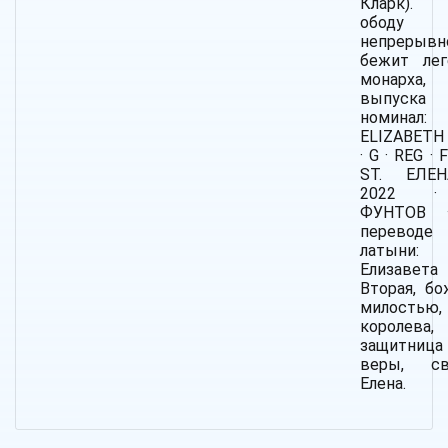
Кларк).
ободу
непрерывн
бежит лег
монарха, 
выпуск
номинал:
ELIZABETH I
· G · REG · F
ST. ЕЛЕ
2022 
ФУНТОВ 
перевод
латыни:
Елизавета
Вторая, бо
милостью,
королева,
защитница
веры, св
Елена.