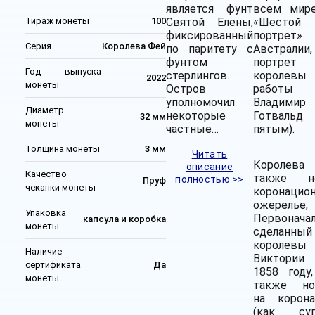
является фунт
всем мире
Тираж монеты
100
Святой Елены,
«Шестой
фиксированный
портрет
Серия
Королева Фей
по паритету с
Австралии,
фунтом
портрет
Год выпуска
стерлингов.
королевы
2022
монеты
Остров
работы
уполномочил
Владимир
Диаметр
некоторые
Готвальд
32 мм
монеты
частные…
пятым).
Толщина монеты
3 мм
Читать
Королева
описание
Качество
также н
полностью >>
Пруф
чеканки монеты
коронацио
ожерелье;
Упаковка
Первонача
капсула и коробка
монеты
сделанный
королевы
Наличие
Виктори
сертификата
Да
1858 году,
монеты
также но
на корона
(как суп