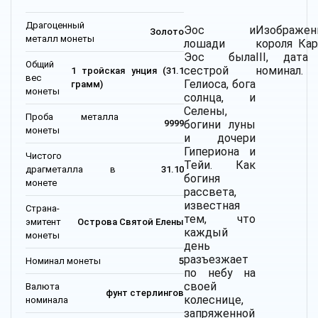
Драгоценный
Эос и
Изображен
Золото
металл монеты
лошади
короля Кар
Эос была
III, дата
Общий
сестрой
номинал.
1 тройская унция (31.1
вес
Гелиоса, бога
грамм)
монеты
солнца, и
Селены,
Проба металла
богини луны
9999
монеты
и дочери
Гипериона и
Чистого
Тейи. Как
драгметалла в
31.10
богиня
монете
рассвета,
известная
Страна-
тем, что
эмитент
Острова Святой Елены
каждый
монеты
день
разъезжает
Номинал монеты
5
по небу на
своей
Валюта
фунт стерлингов
колеснице,
номинала
запряженной