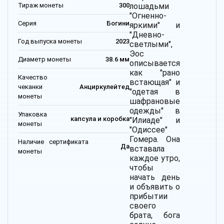
Тираж монеты
300
лошадьми
"Огненно-
Серия
Богини
яркими" и
"Дневно-
Год выпуска монеты
2023
светлыми",
Эос
Диаметр монеты
38.6 мм
описывается
как "рано
Качество
встающая" и
чеканки
Анциркулейтед
"одетая в
монеты
шафрановые
одежды" в
Упаковка
капсула и коробка
"Илиаде" и
монеты
"Одиссее"
Гомера. Она
Наличие сертификата
Да
вставала
монеты
каждое утро,
чтобы
начать день
и объявить о
прибытии
своего
брата, бога