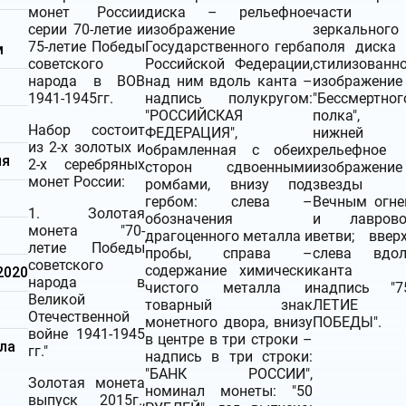
монет России
диска – рельефное
части
серии 70-летие и
изображение
зеркального
75-летие Победы
Государственного герба
поля диска
м
советского
Российской Федерации,
стилизованн
народа в ВОВ
над ним вдоль канта –
изображение
1941-1945гг.
надпись полукругом:
"Бессмертног
"РОССИЙСКАЯ
полка", 
Набор состоит
ФЕДЕРАЦИЯ",
нижней 
из 2-х золотых и
обрамленная с обеих
рельефное
ия
2-х серебряных
сторон сдвоенными
изображение
монет России:
ромбами, внизу под
звезды 
гербом: слева –
Вечным огн
1. Золотая
обозначения
и лаврово
монета "70-
драгоценного металла и
ветви; ввер
летие Победы
пробы, справа –
слева вдол
советского
содержание химически
канта 
2020
народа в
чистого металла и
надпись "7
Великой
товарный знак
ЛЕТИЕ
Отечественной
монетного двора, внизу
ПОБЕДЫ".
войне 1941-1945
в центре в три строки –
ла
гг."
надпись в три строки:
"БАНК РОССИИ",
Золотая монета
номинал монеты: "50
выпуск 2015г.,