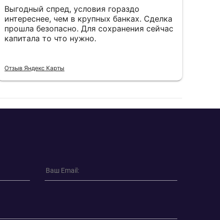
Выгодный спред, условия гораздо
пок
интереснее, чем в крупных банках. Сделка
фев
прошла безопасно. Для сохранения сейчас
пал
капитала то что нужно.
пон
Отзыв Яндекс Карты
Отзы