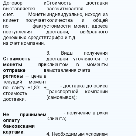
Договор и
Стоимость доставки
выставляется
рассчитывается
счет. Монеты
индивидуально, исходя из
клиент получает
количества и общей
по факту
стоимости монет, адреса
поступления
доставки, выбранного
денежных средств
тарифа и т.д.
на счет компании.
3. Виды получения
Стоимость
доставки уточняются с
монеты при
клиентом в моменты
отправке в
выставления счета
регионы
— цена в
текущий момент
- доставка до офиса
по сайту +1,8% +
Транспортной компании
стоимость
(самовывоз);
доставки.
- получение в руки
Не принимаем
клиента;
оплату
банковскими
картами.
4. Необходимым условием