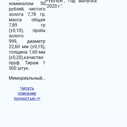
РУБЛЕЙ", год выпуска:
номиналом 50
"2020 г.".
рублей, чистого
золота 7,78 гр,
масса общая
7,89 гр
(±0,10), проба
золото
999, диаметр
22,60 мм (±0,15),
толщина 1,60 мм
(±0,20),качество
пруф. Тираж 1
500 штук.
Мемориальный…
Читать
описание
полностью >>