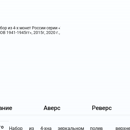
ание
Аверс
Реверс
то
Набор из 4-х
на зеркальном поле
в верхне