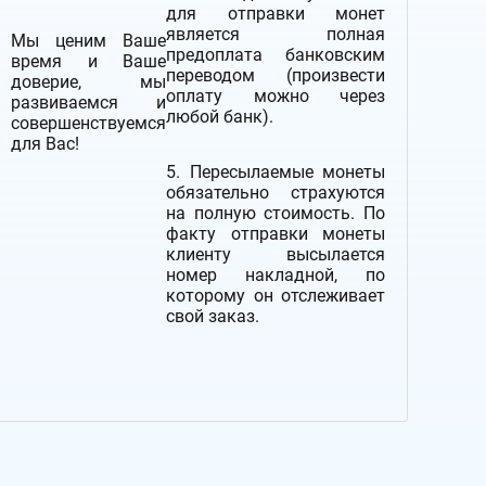
для отправки монет
является полная
Мы ценим Ваше
предоплата банковским
время и Ваше
переводом (произвести
доверие, мы
оплату можно через
развиваемся и
любой банк).
совершенствуемся
для Вас!
5. Пересылаемые монеты
обязательно страхуются
на полную стоимость.
По
факту отправки монеты
клиенту высылается
номер накладной, по
которому он отслеживает
свой заказ.