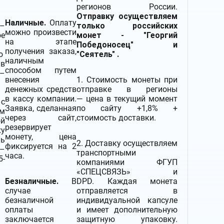
регионов России.
Отправку осуществляем
Наличные.
Оплату
 –
только российских
можно произвести
ое
монет - "Георгий
на этапе
Победоносец" и
получения заказа,
о
"Сеятель" .
наличным
в
способом путем
–
внесения
1. Стоимость монеты при
денежных средств
отправке в регионы
в кассу компании.
— цена в текущий момент
с
Заявка, сделанная
по сайту +1,8% +
ем
через сайт,
стоимость доставки.
й
резервирует
ху
монету, цена
ь
2.
Доставку
осуществляем
фиксируется на 2
–
транспортными
часа.
5-
компаниями
ФГУП
«СПЕЦСВЯЗЬ» и
Безналичные.
В
DPD. Каждая монета
случае
отправляется в
безналичной
индивидуальной капсуле
оплаты
и имеет дополнительную
заключается
защитную упаковку.