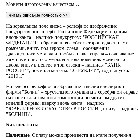
Монеты изготовлены качеством…
Читать описание полностью >>
На зеркальном поле диска – рельефное изображение
Государственного герба Российской Федерации, над ним
вдоль канта – надпись полукругом: "РОССИЙСКАЯ
ФЕДЕРАЦИЯ", обрамленная с обеих сторон сдвоенными
ромбами, внизу под гербом: слева – обозначения
драгоценного металла и пробы сплава, справа – содержание
химически чистого металла и товарный знак монетного
двора, внизу в центре в три строки – надпись: "БАНК
РОССИИ", номинал монеты: "25 РУБЛЕЙ", год выпуска:
"2019 г.".
На реверсе рельефное изображение изделия ювелирной
фирмы "Болин" – хрустального кувшина в серебряной оправе
на фоне стилизованной композиции по мотивам других
изделий фирмы; вверху вдоль канта – надпись
"ЮВЕЛИРНОЕ ИСКУССТВО В РОССИИ", внизу – надпись
"БОЛИНЪ".
Как оплатить:
Наличные.
Оплату можно произвести на этапе получения