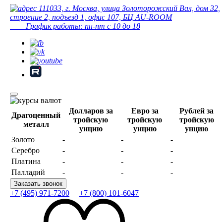
111033, г. Москва, улица Золоторожский Вал, дом 32,
строение 2, подъезд 1, офис 107, БЦ AU-ROOM
График работы: пн-пт с 10 до 18
Долларов за
Евро за
Рублей за
Драгоценный
тройскую
тройскую
тройскую
металл
унцию
унцию
унцию
Золото
-
-
-
Серебро
-
-
-
Платина
-
-
-
Палладий
-
-
-
Заказать звонок
+7 (495) 971-7200
+7 (800) 101-6047