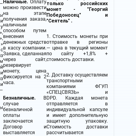
Наличные.
Оплату
 —
только российских
можно произвести
монет - "Георгий
на этапе
ы
Победоносец" и
получения заказа,
и
"Сеятель" .
наличным
у
способом путем
»,
внесения
1. Стоимость монеты при
,
денежных средств
отправке в регионы
 »
в кассу компании.
— цена в текущий момент
 с
Заявка, сделанная
по сайту +1,8% +
из
через сайт,
стоимость доставки.
ом
резервирует
ей
монету, цена
 и
2.
Доставку
осуществляем
фиксируется на 2
из
транспортными
часа.
 и
компаниями
ФГУП
—
«СПЕЦСВЯЗЬ» и
Безналичные.
В
DPD. Каждая монета
случае
отправляется в
ы
безналичной
индивидуальной капсуле
оплаты
и имеет дополнительную
заключается
защитную упаковку.
Договор и
Стоимость доставки
выставляется
рассчитывается