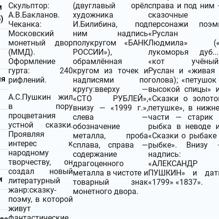
Скульптор:
(двуглавый орёл
справа и под ним
м
А.В.Бакланов.
художника
сказочные
)
Чеканка:
И.Билибина, под
персонажи поэм
Московский
ним надпись
«Руслан 
монетный двор
полукругом «БАНК
Людмила» («
(ММД).
РОССИИ»),
лукоморья дуб...
Оформление
обрамлённая
«кот учёный»
гурта: 240
кругом из точек и
Руслан и «живая
ия
рифлений.
надписями по
голова); «петушок
кругу:вверху —
высокой спицы» 
А.С.Пушкин жил
«СТО РУБЛЕЙ»,
«Сказки о золот
в пору
внизу — «1999 г.»,
петушке», в нижн
процветания
слева —
части — старик
устной сказки.
обозначение
рыбка в неводе 
Проявляя
металла, проба
«Сказки о рыбаке
интерес к
сплава, справа —
рыбке». Внизу 
народному
содержание
надпись:
м
творчеству, он
драгоценного
«АЛЕКСАНДР
создал новый
металла в чистоте и
ПУШКИН» и дат
м
литературный
товарный знак
«1799» «1837».
жанр:сказку-
монетного двора.
поэму, в которой
живут
фантастические