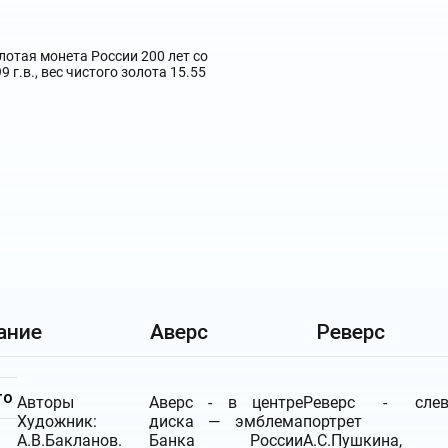
ание
Аверс
Реверс
то
Авторы
Аверс - в центре
Реверс - слев
Художник:
диска — эмблема
портрет
А.В.Бакланов.
Банка России
А.С.Пушкина,