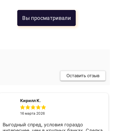
Вы просматривали
Оставить отзыв
Кирилл К.
16 марта 2026
Выгодный спред, условия гораздо
пок
интереснее, чем в крупных банках. Сделка
фев