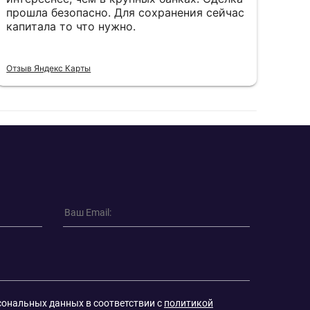
прошла безопасно. Для сохранения сейчас
пал
капитала то что нужно.
пон
Отзыв Яндекс Карты
Отзы
сональных данных в соответствии с
политикой