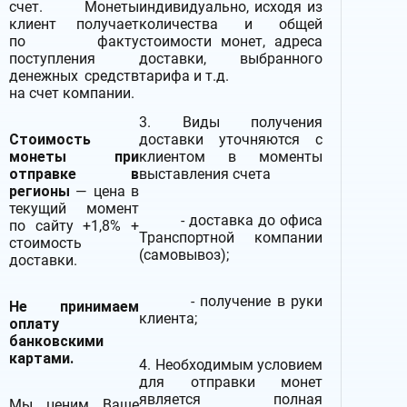
счет. Монеты
индивидуально, исходя из
клиент получает
количества и общей
по факту
стоимости монет, адреса
поступления
доставки, выбранного
денежных средств
тарифа и т.д.
на счет компании.
3. Виды получения
Стоимость
доставки уточняются с
монеты при
клиентом в моменты
отправке в
выставления счета
регионы
— цена в
текущий момент
- доставка до офиса
по сайту +1,8% +
Транспортной компании
стоимость
(самовывоз);
доставки.
- получение в руки
Не принимаем
клиента;
оплату
банковскими
картами.
4. Необходимым условием
для отправки монет
является полная
Мы ценим Ваше