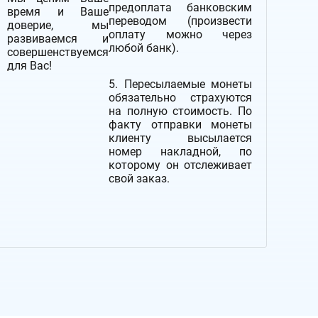
предоплата банковским
время и Ваше
переводом (произвести
доверие, мы
оплату можно через
развиваемся и
любой банк).
совершенствуемся
для Вас!
5. Пересылаемые монеты
обязательно страхуются
на полную стоимость.
По
факту отправки монеты
клиенту высылается
номер накладной, по
которому он отслеживает
свой заказ.