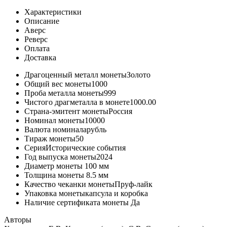
Характеристики
Описание
Аверс
Реверс
Оплата
Доставка
Драгоценный металл монеты
Золото
Общий вес монеты
1000
Проба металла монеты
999
Чистого драгметалла в монете
1000.00
Страна-эмитент монеты
Россия
Номинал монеты
10000
Валюта номинала
рубль
Тираж монеты
50
Серия
Исторические события
Год выпуска монеты
2024
Диаметр монеты
100 мм
Толщина монеты
8.5 мм
Качество чеканки монеты
Пруф-лайк
Упаковка монеты
капсула и коробка
Наличие сертификата монеты
Да
Авторы