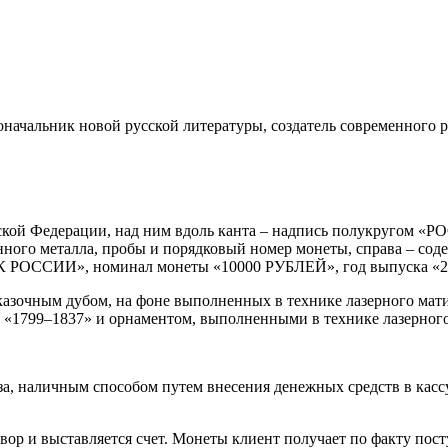
начальник новой русской литературы, создатель современного р
ийской Федерации, над ним вдоль канта – надпись полукруго
нного металла, пробы и порядковый номер монеты, справа – сод
АНК РОССИИ», номинал монеты «10000 РУБЛЕЙ», год выпуска «20
казочным дубом, на фоне выполненных в технике лазерного мати
 «1799–1837» и орнаментом, выполненными в технике лазерного
, наличным способом путем внесения денежных средств в кассу к
вор и выставляется счет. Монеты клиент получает по факту пос