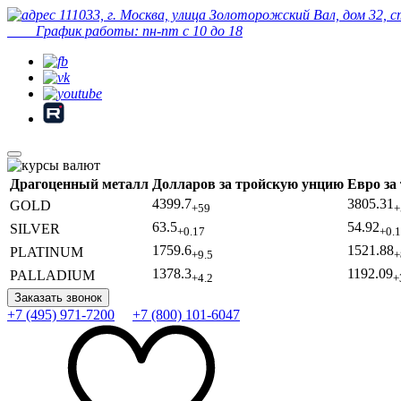
111033, г. Москва, улица Золоторожский Вал, дом 32, 
График работы: пн-пт с 10 до 18
Драгоценный металл
Долларов за тройскую унцию
Евро за
4399.7
3805.31
GOLD
+59
+
63.5
54.92
SILVER
+0.17
+0.
1759.6
1521.88
PLATINUM
+9.5
+
1378.3
1192.09
PALLADIUM
+4.2
+
Заказать звонок
+7 (495) 971-7200
+7 (800) 101-6047