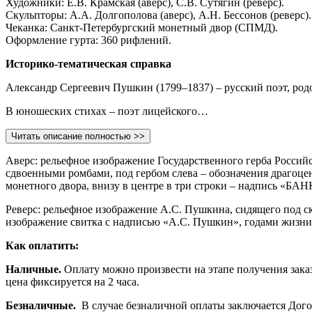
Художники: Е.В. Крамская (аверс), С.В. Сутягин (реверс).
Скульпторы: А.А. Долгополова (аверс), А.Н. Бессонов (реверс).
Чеканка: Санкт-Петербургский монетный двор (СПМД).
Оформление гурта: 360 рифлений.
Историко-тематическая справка
Александр Сергеевич Пушкин (1799–1837) – русский поэт, родо
В юношеских стихах – поэт лицейского…
Читать описание полностью >>
Аверс: рельефное изображение Государственного герба Росс
сдвоенными ромбами, под гербом слева – обозначения драгоце
монетного двора, внизу в центре в три строки – надпись «Б
Реверс: рельефное изображение А.С. Пушкина, сидящего под с
изображение свитка с надписью «А.С. Пушкин», годами жизни
Как оплатить:
Наличные.
Оплату можно произвести на этапе получения заказа
цена фиксируется на 2 часа.
Безналичные.
В случае безналичной оплаты заключается Дого