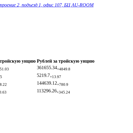
строение 2, подъезд 1, офис 107, БЦ AU-ROOM
 тройскую унцию
Рублей за тройскую унцию
361655.34
51.03
+4849.8
5219.7
15
+13.97
144639.12
8.22
+780.9
113296.26
3.63
+345.24