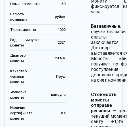
монету, це
Номинал монеты
50
фиксируется н
часа.
Валюта
рубль
номинала
Безналичные.
Тираж монеты
1000
случае безналич
оплаты
Год выпуска
заключается
2021
монеты
Договор
выставляется сч
Диаметр
Монеты кли
23 мм
монеты
получает по фа
поступления
Качество
денежных сред
чеканки
Пруф
на счет компани
монеты
Упаковка
Стоимость
капсула
монеты
монеты п
отправке
Наличие
регионы
— цен
сертификата
Да
текущий момент
монеты
сайту +1,8
стоимость