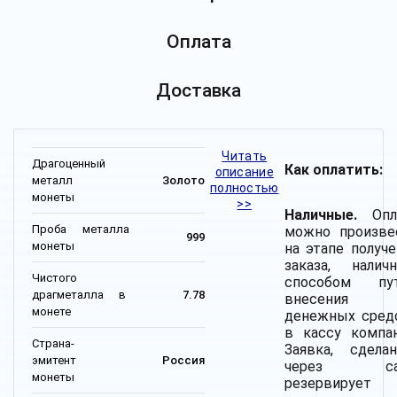
Оплата
Доставка
Читать
Драгоценный
Как оплатить:
описание
металл
Золото
полностью
монеты
>>
Наличные.
Опл
Проба металла
можно произве
999
монеты
на этапе получе
заказа, налич
Чистого
способом пу
драгметалла в
7.78
внесения
монете
денежных сред
в кассу компан
Страна-
Заявка, сделан
эмитент
Россия
через сай
монеты
резервирует