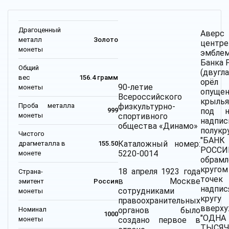
Драгоценный
Авер
металл
Золото
цент
монеты
эмбле
Банка 
Общий
(двугл
вес
156.4 грамм
орё
90-летие
монеты
опуще
Всероссийского
крылья
Проба металла
физкультурно-
под 
999
монеты
спортивного
надпис
общества «Динамо»
полукр
Чистого
"БАНК
Каталожный номер:
драгметалла в
155.50
РОССИИ
5220-0014
монете
обрамл
круг
18 апреля 1923 года
Страна-
точ
в Москве
эмитент
Россия
надпис
сотрудниками
монеты
кру
правоохранительных
вверху
Номинал
органов было
1000
"ОДНА
монеты
создано первое в
ТЫСЯЧ