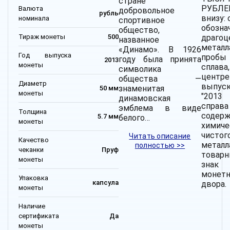
стране
РУБЛЕЙ
Валюта
добровольное
рубль
внизу: 
номинала
спортивное
обозна
общество,
Тираж монеты
500
драгоц
названное
мета
«Динамо». В 1926
Год выпуска
пробы
году была принята
2013
монеты
спла
символика
центре
общества —
Диаметр
выпус
знаменитая
50 мм
монеты
"2013
динамовская
спра
эмблема в виде
Толщина
содерж
5.7 мм
белого…
монеты
химиче
чистог
Читать описание
Качество
мета
полностью >>
чеканки
Пруф
товар
монеты
знак
монетн
Упаковка
капсула
двора.
монеты
Наличие
сертификата
Да
монеты