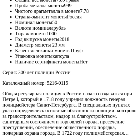
Проба металла монеты
999
Чистого драгметалла в монете
7.78
Страна-эмитент монеты
Россия
Номинал монеты
50
Валюта номинала
рубль
Тираж монеты
1000
Год выпуска монеты
2018
Диаметр монеты
23 мм
Качество чеканки монеты
Пруф
Упаковка монеты
капсула
Наличие сертификата монеты
Нет
Серия: 300 лет полиции России
Каталожный номер: 5216-0115
Общая регулярная полиция в России начала создаваться при
Петре I, который в 1718 году учредил должность генерал-
полицмейстера Санкт-Петербурга. В специальных пунктах
указа определялись основные обязанности полиции: контроль
за градостроительством, надзор за благоустройством,
санитарным состоянием и торговлей города, пресечение
преступлений, обеспечение общественного порядка,
пожарная охрана города. В 1722 году полицмейстерская…