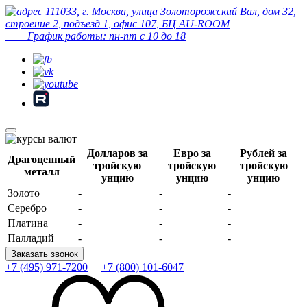
111033, г. Москва, улица Золоторожский Вал, дом 32,
строение 2, подъезд 1, офис 107, БЦ AU-ROOM
График работы: пн-пт с 10 до 18
Долларов за
Евро за
Рублей за
Драгоценный
тройскую
тройскую
тройскую
металл
унцию
унцию
унцию
Золото
-
-
-
Серебро
-
-
-
Платина
-
-
-
Палладий
-
-
-
Заказать звонок
+7 (495) 971-7200
+7 (800) 101-6047