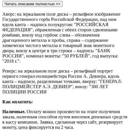
Читать описание полностью >>
Аверс: на зеркальном поле диска – рельефное изображение
Государственного герба Российской Федерации, над ним
вдоль канта – надпись полукругом: "РОССИЙСКАЯ
ФЕДЕРАЦИЯ", обрамленная с обеих сторон сдвоенными
ромбами, внизу под гербом: слева – обозначения
драгоценного металла и пробы, справа – содержание
химически чистого металла и товарный знак монетного
двора, внизу в центре в три строки – надпись: "БАНК
РОССИИ", номинал монеты: "50 РУБЛЕЙ", год выпуска:
"2018 г.".
Реверс: на зеркальном поле диска – рельефный портрет
первого генерал-полицмейстера России А. Девиера, вдоль
канта – надписи, разделенные точками, вверху: "ГЕНЕРАЛ-
ПОЛИЦМЕЙСТЕР А.Э. ДЕВИЕР", внизу: "300 ЛЕТ
ПОЛИЦИИ РОССИИ
Как оплатить:
Наличные.
Оплату можно произвести на этапе получения
заказа, наличным способом путем внесения денежных средств
в кассу компании. Заявка, сделанная через сайт, резервирует
монету, цена фиксируется на 2 часа.