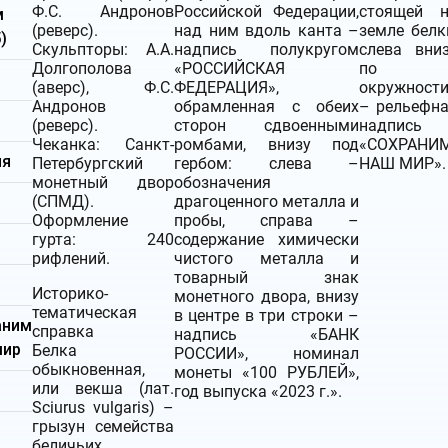
Ф.С. Андронов
Российской Федерации,
стоящей 
м
(реверс).
над ним вдоль канта –
земле белк
)
Скульпторы: А.А.
надпись полукругом
слева вни
Долгополова
«РОССИЙСКАЯ
по
(аверс), Ф.С.
ФЕДЕРАЦИЯ»,
окружност
Андронов
обрамленная с обеих
– рельефн
(реверс).
сторон сдвоенными
надпись
Чеканка: Санкт-
ромбами, внизу под
«СОХРАНИ
ия
Петербургский
гербом: слева –
НАШ МИР».
монетный двор
обозначения
(СПМД).
драгоценного металла и
Оформление
пробы, справа –
гурта: 240
содержание химически
рифлений.
чистого металла и
товарный знак
Историко-
монетного двора, внизу
тематическая
в центре в три строки –
аним
справка
надпись «БАНК
мир
Белка
РОССИИ», номинал
обыкновенная,
монеты «100 РУБЛЕЙ»,
или векша (лат.
год выпуска «2023 г.».
Sciurus vulgaris) –
грызун семейства
м
беличьих.