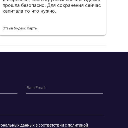
прошла безопасно. Для сохранения сейчас
пал
капитала то что нужно.
пон
Отзыв Яндекс Карты
Отзы
сональных данных в соответствии с
политикой