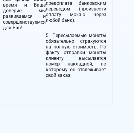
предоплата банковским
время и Ваше
переводом (произвести
доверие, мы
оплату можно через
развиваемся и
любой банк).
совершенствуемся
для Вас!
5. Пересылаемые монеты
обязательно страхуются
на полную стоимость.
По
факту отправки монеты
клиенту высылается
номер накладной, по
которому он отслеживает
свой заказ.