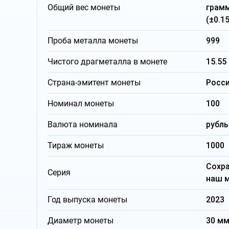
Общий вес монеты
грам
(±0.15
Проба металла монеты
999
Чистого драгметалла в монете
15.55
Страна-эмитент монеты
Росс
Номинал монеты
100
Валюта номинала
рубль
Тираж монеты
1000
Сохр
Серия
наш 
Год выпуска монеты
2023
Диаметр монеты
30 м