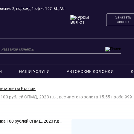
оение 2, подъезд 1, офис 107, БЦ AU-
Заказать
звонок
Я
НАШИ УСЛУГИ
АВТОРСКИЕ КОЛОНКИ
К
е монеты России
00 рублей СПМД, 2023 г.в., вес чистого золота 15.55 проба 999