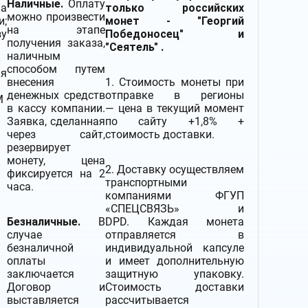
Наличные.
Оплату
на
только российских
можно произвести
и;
монет - "Георгий
на этапе
зу
Победоносец" и
получения заказа,
"Сеятель" .
наличным
и
способом путем
ая
внесения
1. Стоимость монеты при
денежных средств
отправке в регионы
М
в кассу компании.
— цена в текущий момент
Заявка, сделанная
по сайту +1,8% +
через сайт,
стоимость доставки.
резервирует
монету, цена
2.
Доставку
осуществляем
фиксируется на 2
транспортными
часа.
компаниями
ФГУП
«СПЕЦСВЯЗЬ» и
Безналичные.
В
DPD. Каждая монета
случае
отправляется в
безналичной
индивидуальной капсуле
оплаты
и имеет дополнительную
заключается
защитную упаковку.
Договор и
Стоимость доставки
выставляется
рассчитывается