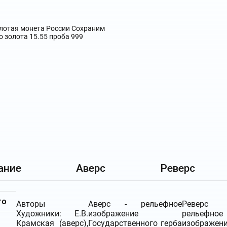
ание
Аверс
Реверс
то
Авторы
Аверс - рельефное
Реверс 
Художники: Е.В.
изображение
рельефное
Крамская (аверс),
Государственного герба
изображен