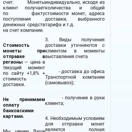
счет. Монеты
индивидуально, исходя из
клиент получает
количества и общей
по факту
стоимости монет, адреса
поступления
доставки, выбранного
денежных средств
тарифа и т.д.
на счет компании.
3. Виды получения
Стоимость
доставки уточняются с
монеты при
клиентом в моменты
отправке в
выставления счета
регионы
— цена в
текущий момент
- доставка до офиса
по сайту +1,8% +
Транспортной компании
стоимость
(самовывоз);
доставки.
- получение в руки
Не принимаем
клиента;
оплату
банковскими
картами.
4. Необходимым условием
для отправки монет
является полная
Мы ценим Ваше