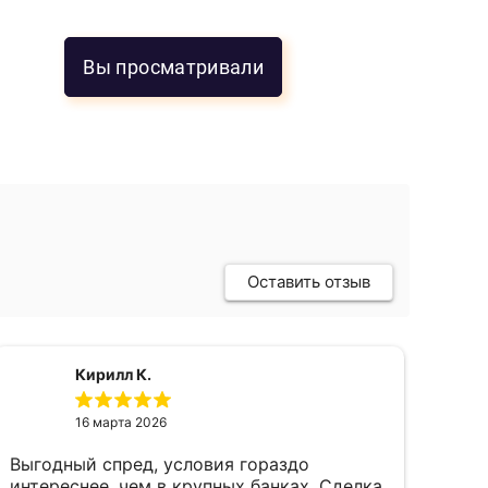
Вы просматривали
Оставить отзыв
Кирилл К.
16 марта 2026
Выгодный спред, условия гораздо
пок
интереснее, чем в крупных банках. Сделка
фев