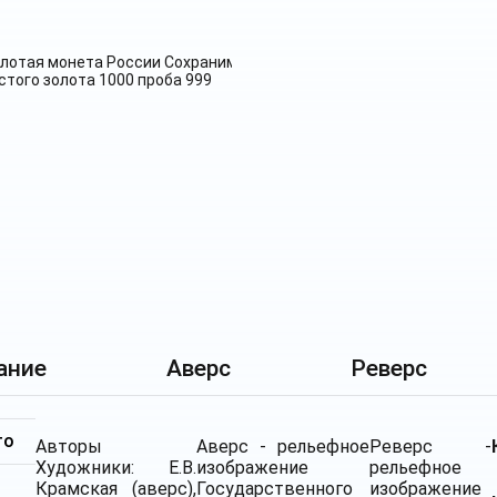
ание
Аверс
Реверс
то
Авторы
Аверс - рельефное
Реверс -
Художники: Е.В.
изображение
рельефное
Крамская (аверс),
Государственного
изображение