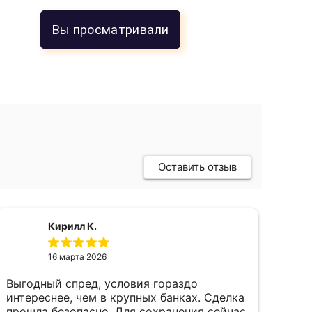
Вы просматривали
Оставить отзыв
Кирилл К.
16 марта 2026
Выгодный спред, условия гораздо
пок
интереснее, чем в крупных банках. Сделка
фев
прошла безопасно. Для сохранения сейчас
пал