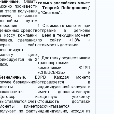
Наличные.
Оплату
только российских монет
можно произвести
- "Георгий Победоносец"
на этапе получения
и "Сеятель" .
заказа, наличным
способом путем
внесения
1. Стоимость монеты при
денежных средств
отправке в регионы
в кассу компании.
— цена в текущий момент
Заявка, сделанная
по сайту +1,8% +
через сайт,
стоимость доставки.
резервирует
монету, цена
2.
Доставку
осуществляем
фиксируется на 2
транспортными
часа.
компаниями
ФГУП
«СПЕЦСВЯЗЬ» и
Безналичные.
В
DPD. Каждая монета
случае безналичной
отправляется в
оплаты
индивидуальной капсуле и
заключается
имеет дополнительную
Договор и
защитную упаковку.
выставляется счет.
Стоимость доставки
Монеты клиент
рассчитывается
получает по факту
индивидуально, исходя из