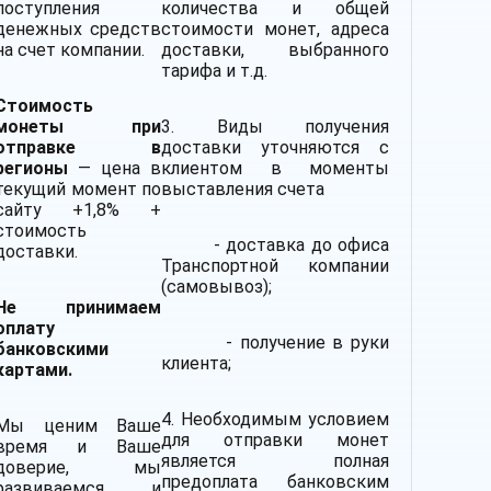
поступления
количества и общей
денежных средств
стоимости монет, адреса
на счет компании.
доставки, выбранного
тарифа и т.д.
Стоимость
монеты при
3. Виды получения
отправке в
доставки уточняются с
регионы
— цена в
клиентом в моменты
текущий момент по
выставления счета
сайту +1,8% +
стоимость
- доставка до офиса
доставки.
Транспортной компании
(самовывоз);
Не принимаем
оплату
- получение в руки
банковскими
клиента;
картами.
4. Необходимым условием
Мы ценим Ваше
для отправки монет
время и Ваше
является полная
доверие, мы
предоплата банковским
развиваемся и