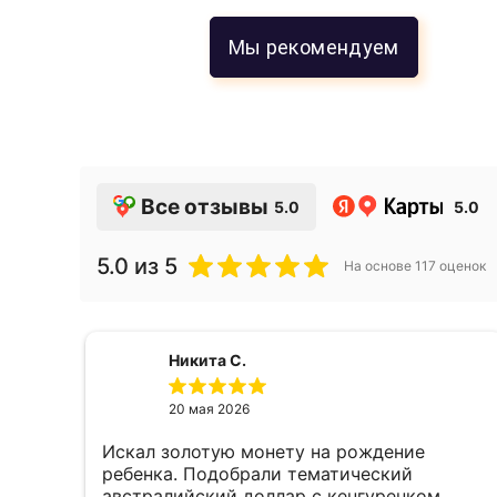
Мы рекомендуем
Все отзывы
5.0
5.0
5.0
из 5
На основе
117
оценок
Никита С.
20 мая 2026
Искал золотую монету на рождение
е,
ребенка. Подобрали тематический
австралийский доллар с кенгуренком,