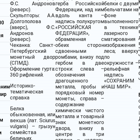
Ф.С. Андронов
герба Российской
белки с двумя
(реверс).
Федерации, над ним
бельчатами на
Скульпторы: А.А.
вдоль канта –
фоне
Долгополова
надпись полукругом
выполненного
00
(аверс), Ф.С.
«РОССИЙСКАЯ
в технике
Андронов
ФЕДЕРАЦИЯ»,
лазерного
ия
(реверс).
обрамленная с
матирования
Чеканка: Санкт-
обеих сторон
изображения
Петербургский
сдвоенными
леса; вверху
монетный двор
ромбами, внизу под
по
(СПМД).
гербом в две
окружности –
Оформление гурта:
строки: слева –
рельефная
360 рифлений.
обозначения
надпись
драгоценного
«СОХРАНИМ
Историко-
аним
металла, пробы и
НАШ МИР».
тематическая
порядковый номер
мир
справка
монеты, справа –
содержание
Белка
химически чистого
обыкновенная, или
металла и товарный
мм
векша (лат. Sciurus
знак монетного
vulgaris) – грызун
двора, внизу в
семейства
м
центре в три
беличьих.