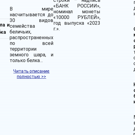
строки – надпись
-
«БАНК РОССИИ»,
В мире
номинал монеты
насчитывается до
«10000 РУБЛЕЙ»,
30 видов
год выпуска «2023
ла и
семейства
г.».
беличьих,
бка
распространенных
по всей
территории
земного шара, и
только белка…
Читать описание
полностью >>