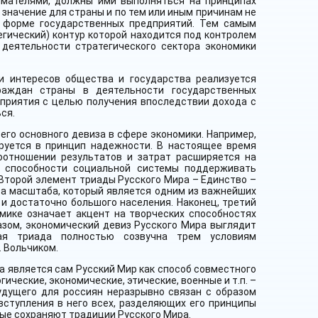
имателями, должны ими выполняться на принципах
значение для страны и по тем или иным причинам не
в форме государственных предприятий. Тем самым
егический) контур которой находится под контролем
 деятельности стратегического сектора экономики
и интересов общества и государства реализуется
раждан страны в деятельности государственных
приятия с целью получения впоследствии дохода с
ся.
го основного девиза в сфере экономики. Например,
руется в принцип надежности. В настоящее время
оотношении результатов и затрат расширяется на
– способности социальной системы поддерживать
Второй элемент триады Русского Мира – Единство –
а масштаба, который является одним из важнейших
 и достаточно большого населения. Наконец, третий
мике означает акцент на творческих способностях
азом, экономический девиз Русского Мира выглядит
ная триада полностью созвучна трем условиям
 Вольчиком.
а является сам Русский Мир как способ совместного
ические, экономические, этические, военные и т.п. –
удущего для россиян неразрывно связан с образом
 вступления в него всех, разделяющих его принципы
рые сохраняют традиции Русского Мира.