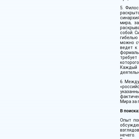
5. Фило
раскрыт
синархия
мира, з
раскрыв
собой. С
гибелью
можно с
ведет к
формаль
требует
которого
Каждый 
деятельн
6. Между
«российс
указанн
фактичес
Мира за 
В поиска
Опыт по
обсужде
взглядов
нечего.