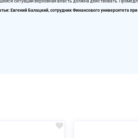
шейся ситуации верховная власть должна действовать. Промедл
атьи: Евгений Балацкий, сотрудник Финансового университета пр