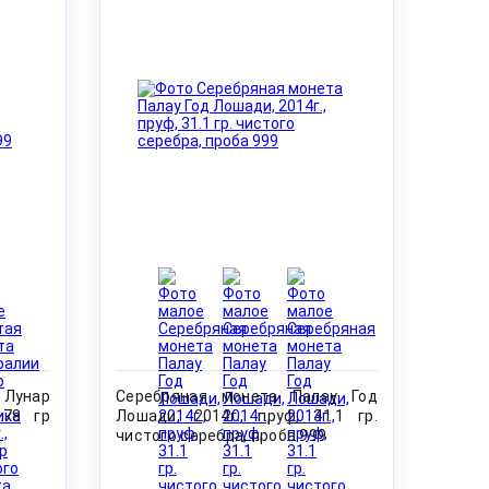
 Лунар
Серебряная монета Палау Год
.78 гр
Лошади, 2014г., пруф, 31.1 гр.
чистого серебра, проба 999