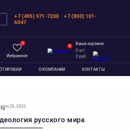
+7 (495) 971-7200
+7 (800) 101-
6047
0
Ваша корзина:
0
0
шт.
Избранное
0
руб.
ОТИРОВКИ
О КОМПАНИИ
КОНТАКТЫ
июн 28, 2022
деология русского мира