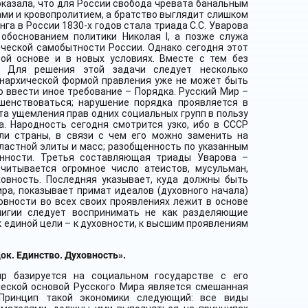
оказала, что для России свобода чревата банальным
ми и кровопролитием, а братство выглядит слишком
а в России 1830-х годов стала триада С.С. Уварова
 обоснованием политики Николая I, а позже служа
ческой самобытности России. Однако сегодня этот
ой основе и в новых условиях. Вместе с тем без
. Для решения этой задачи следует несколько
онархической формой правления уже не может быть
о ввести иное требование – Порядка. Русский Мир –
шенствоваться; нарушение порядка проявляется в
а ущемления прав одних социальных групп в пользу
а. Народность сегодня смотрится узко, ибо в СССР
ли страны, в связи с чем его можно заменить на
властной элиты и масс; разобщенность по указанным
енности. Третья составляющая триады Уварова –
читывается огромное число атеистов, мусульман,
ховность. Последняя указывает, куда должны быть
ра, показывает примат идеалов (духовного начала)
овности во всех своих проявлениях лежит в основе
елигии следует воспринимать не как разделяющие
к единой цели – к духовности, к высшим проявлениям
ок. Единство. Духовность».
р базируется на социальном государстве с его
ческой основой Русского Мира является смешанная
 Принцип такой экономики следующий: все виды