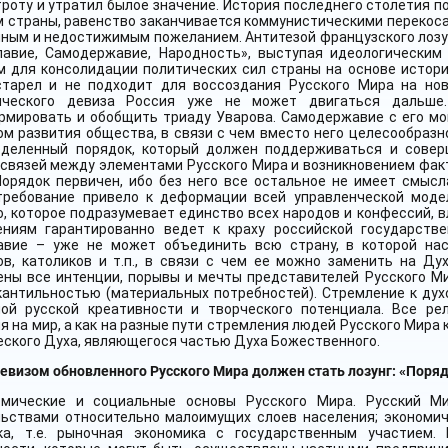
роту и утратил былое значение. История последнего столетия п
 страны, равенство заканчивается коммунистическими перекоса
ым и недостижимым пожеланием. Антитезой французского лозунг
лавие, Самодержавие, Народность», выступая идеологическим
м для консолидации политических сил страны на основе истори
старел и не подходит для воссоздания Русского Мира на нов
ического девиза Россия уже не может двигаться дальше
рмировать и обобщить триаду Уварова. Самодержавие с его м
м развития общества, в связи с чем вместо него целесообразн
еделенный порядок, который должен поддерживаться и совер
связей между элементами Русского Мира и возникновением факт
Порядок первичен, ибо без него все остальное не имеет смысл
требование привело к деформации всей управленческой моде
, которое подразумевает единство всех народов и конфессий, 
ениям гарантированно ведет к краху российской государств
авие – уже не может объединить всю страну, в которой нас
ов, католиков и т.п., в связи с чем ее можно заменить на Ду
ены все интенции, порывы и мечты представителей Русского Ми
кантильностью (материальных потребностей). Стремление к дух
ной русской креативности и творческого потенциала. Все р
я на мир, а как на разные пути стремления людей Русского Мира 
ского Духа, являющегося частью Духа Божественного.
девизом обновленного Русского Мира должен стать лозунг: «Поряд
омические и социальные основы Русского Мира. Русский Ми
льствами относительно малоимущих слоев населения; экономи
ка, т.е. рыночная экономика с государственным участием.