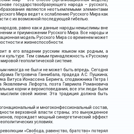
снове государствообразующего народа – русского,
е образования являются неотъемлемыми элементами
усского Мира ведет к ослаблению Русского Мира как
части с их возможной последующей гибелью.
 народов, равно как и данные народы немыслимы вне
анении и приумножении Русского Мира. Все народы и
зационная модель Русского Мира со временем может
лостности и жизнеспособности.
оит в его владении русским языком как родным, а
и и культуре. Тем самым принадлежность к Русскому
 мировой геополитической системе.
ым никогда не был и не может быть впредь. Сегодня
рама Петровича Ганнибала, прадеда А.С. Пушкина;
ка Витуса Ионассена Беринга, сподвижника Петра I
а Яковлевича Лефорта, поэта Гавриила Романовича
альные корни и вероисповедания, все эти люди были
е мыслили своей жизни. Эта традиция должна быть
многонациональный и многоконфессиональный состав,
дности верховной власти страны; это вынужденное
гионов, порождает мощный синергетический эффект
еополитических условиях.
 революции «Свобода, равенство, братство» потерял