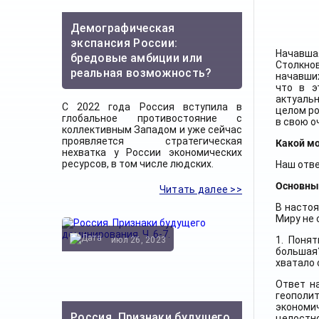
Демографическая
экспансия России:
Начавша
бредовые амбиции или
Столкно
реальная возможность?
начавши
что в э
актуальн
С 2022 года Россия вступила в
целом ро
глобальное противостояние с
в свою о
коллективным Западом и уже сейчас
проявляется стратегическая
Какой мо
нехватка у России экономических
ресурсов, в том числе людских.
Наш отве
Основны
Читать далее >>
В настоя
Миру не 
1. Поня
июл 26, 2023
большая?
хватало 
Ответ н
геополи
экономи
Россия. Признаки будущего
целостн