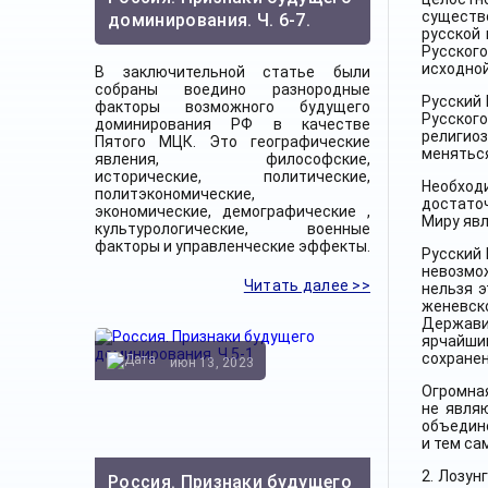
существ
доминирования. Ч. 6-7.
русской
Русского
исходной
В заключительной статье были
собраны воедино разнородные
Русский 
факторы возможного будущего
Русского
доминирования РФ в качестве
религио
Пятого МЦК. Это географические
меняться
явления, философские,
исторические, политические,
Необход
политэкономические,
достаточ
экономические, демографические ,
Миру явл
культурологические, военные
факторы и управленческие эффекты.
Русский 
невозмо
Читать далее >>
нельзя э
женевск
Державин
ярчайши
сохранен
июн 13, 2023
Огромная
не явля
объедин
и тем са
2. Лозун
Россия. Признаки будущего