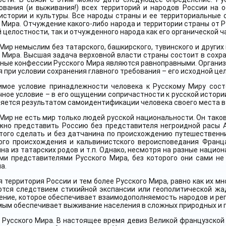
ования (и выживания!) всех территорий и народов России на о
 истории и культуры. Все народы страны и ее территориальны
 Мира. Отчуждение какого-либо народа и территории страны от Р
 целостности, так и отчужденного народа как его органической 
Мир немыслим без татарского, башкирского, тувинского и других
 Мира. Высшая задача верховной власти страны состоит в сохр
зные конфессии Русского Мира являются равноправными. Органи
 при условии сохранения главного требования – его исходной це
имое условие принадлежности человека к Русскому Миру сост
ное условие – в его ощущении сопричастности к русской истори
яется результатом самоидентификации человека своего места в
Мир не есть мир только людей русской национальности. Он таков
жно представить Россию без представителя негроидной расы Аб
того сделать и без датчанина по происхождению путешественни
ого происхождения и кальвинистского вероисповедания Франц
а из татарских родов и т.п. Однако, несмотря на разные национ
ми представителями Русского Мира, без которого они сами н
а.
 территория России и тем более Русского Мира, равно как их 
ются следствием стихийной экспансии или геополитической жа
ение, которое обеспечивает взаимодополняемость народов и ре
мым обеспечивает выживание населения в сложных природных и г
г Русского Мира. В настоящее время девиз Великой французской