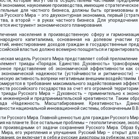
ности, которые могут быть осуществлены частными предприн
 экономики; наукоемкие производства, имеющие стратегическое 
ательные для частного бизнеса, должны быть организованы 
а Русского Мира – это двухконтурная экономика, первый (страт
ства, а второй – в руках частного бизнеса. Для упорядочения
ется инструмент экономического планирования.
лечения населения в производственную сферу и гармонизаци
народного капитализма, основанная на долевом участии г
ятий; инвестирование доходов граждан в государственные пред
ссийской властью должно всемерно поощряться и гарантировать
еская модель Русского Мира представляет собой преломление е
элемент триады «Порядок. Единство. Духовность» трансформи
онное представление об экономической эффективности как с
 экономической надежности (устойчивости и ритмичности) 
ческую активность вопреки негативным внешним воздействиям. 
рмируется в требование максимального задействования эффект
ств российского государства за счет его огромной территории
 триады Русского Мира – Духовность – применительно к эконо
их инженерной и предпринимательской креативности. Таким обр
ада «Надежность. Масштабирование. Креативность». Дан
ности национальной инновационной системы, обозначенным В.В.
сти Русского Мира. Главной ценностью для граждан Русского Мир
я на планете. Все остальные проблемы – геополитические, эколог
я производными от задачи сохранения Русского Мира. Образ б
 Мира, его укрепления и улучшения. Русский Мир – открыт для
вания; он включает в себя и русские диаспоры за рубежом, кото