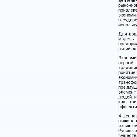
деятель
рыночной
привлек
экономик
государ
использу
Для вов
модель 
предпри
акций ро
Экономич
первый 
традици
понятие
экономи
трансфо
преимуще
элемент
людей, 
как три
эффектив
4. Ценно
выживани
являютс
Русского
существо