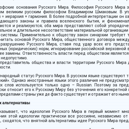
софские основания Русского Мира. Философия Русского Мира 
ом великим русским философом Владимиром Шмаковым. В упр
 = иерархия + гармония. В более подробной интерпретации он 
адающего законы и правила вселенского бытия, и феноменал
аются и реализуются; оба мира представляют собой упорядоч
ильное и длительное несоответствие материальной организации
 системы. Применительно к обществу закон синархии требует 
читать основой Русского Мира, общественного договора межд
 разрушению Русского Мира, ставя под удар всех его предста
ных (юридических) норм, игнорирование российской верховной 
 ее замены. Ответственность власти перед обществом является
 недопустимо.
представитель общества и власти территории Русского Мира 
ости.
народный статус Русского Мира. В русском языке существуют т
кий». Однако иностранные языки этого различия не предусматр
ых слов используется только одно – Russian. Поэтому за пр
ки относит его к Русскому Миру без уточнения его конкретной
пределами страны уже де факто существует и отражает его нын
х альтернативы
казывает, что идеология Русского Мира в первый момент мно
ния этой идеологии практически все россияне, независимо от
, сходятся, что внятной альтернативы идее Русского Мира пре