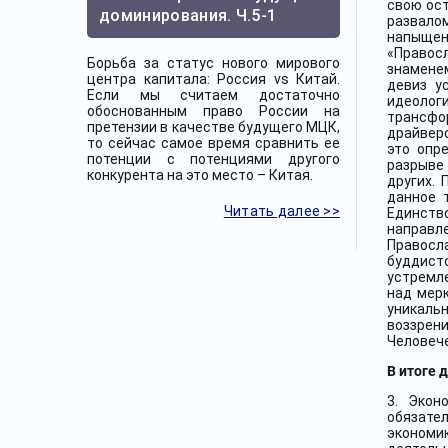
свою ост
доминирования. Ч.5-1
развалом
напыщенн
«Правос
Борьба за статус нового мирового
знамене
центра капитала: Россия vs Китай.
девиз у
Если мы считаем достаточно
идеолог
обоснованным право России на
трансфо
претензии в качестве будущего МЦК,
драйверо
то сейчас самое время сравнить ее
это опр
потенции с потенциями другого
разрыве 
конкурента на это место – Китая.
других. 
данное 
Читать далее >>
Единство
направл
Правосл
буддист
устремл
над мер
уникаль
воззрени
Человече
В итоге 
3. Экон
обязате
экономи