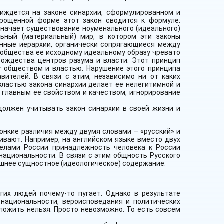
зиждется на законе синархии, сформулированном и
ощенной форме этот закон сводится к формуле:
означает существование ноуменального (идеального)
ьный (материальный) мир, в котором эти законы
енные иерархии, органически сопрягающиеся между
 общества ее исходному идеальному образу чревато
тождества центров разума и власти. Этот принцип
у обществом и властью. Нарушение этого принципа
вителей. В связи с этим, независимо ни от каких
властью закона синархии делает ее нелегитимной и
 главным ее свойством и качеством, игнорирование
должен учитывать закон синархии в своей жизни и
онкие различия между двумя словами – «русский» и
ивают. Например, на английском языке вместо двух
еделами России принадлежность человека к России
 национальности. В связи с этим общность Русского
ешнее сущностное (идеологическое) содержание.
гих людей почему-то пугает. Однако в результате
 национальности, вероисповедания и политических
дложить нельзя. Просто невозможно. То есть совсем