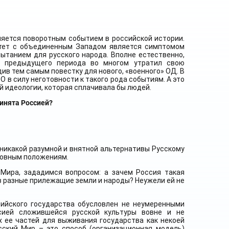
ляется поворотным событием в российской истории.
итет с объединенным Западом является симптомом
ытанием для русского народа. Вполне естественно,
) предыдущего периода во многом утратил свою
ив тем самым повестку для нового, «военного» ОД. В
 в силу неготовности к такого рода событиям. А это
й идеологии, которая сплачивала бы людей.
инята Россией?
 никакой разумной и внятной альтернативы Русскому
новным положениям.
 Мира, зададимся вопросом: а зачем Россия такая
в разные прилежащие земли и народы? Неужели ей не
сийского государства обусловлен не неумеренными
нсией сложившейся русской культуры вовне и не
 ее частей для выживания государства как некоей
сский Мир – это способ (организационная модель)