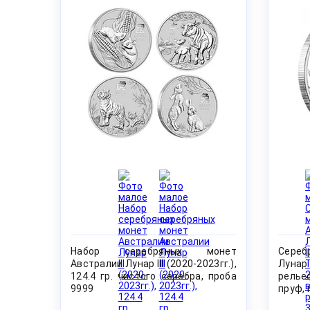
Набор серебряных монет
Сереб
Австралии Лунар III (2020-2023гг.),
Лунар 
124.4 гр. чистого серебра, проба
рельеф
9999
пруф, 