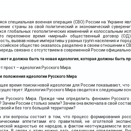
яся специальная военная операция (СВО) России на Украине яв
вение страны за свой политический и экономический суверен
хся глобальных геополитических изменений и колоссальным исп
то переломное время «мирный» общественный договор (ОД
ость, вызвав новые императивы у разных групп населения и пород
ссийское общество оказалось разделено в своем отношении к СВО
чередь связано с отсутствием в современной России официально
жет и должна быть та новая идеология, которая должны быть пр
т прост – идеология Русского Мира.
е положения идеологии Русского Мира
щее время поиски новой идеологии для России показывают, что
существует. Идеология Русского Мира сводится к следующим ос
тие Русского Мира. Прежде чем определить феномен Русского
 Зачем России столько земли? Зачем она включала в свой соста
своей и без того большой территории?
а эти вопросы состоит в том, что процесс формирования рос
тическими аппетитами его правителей, не оголтелой экспа
ческой жадностью ее народов, а фактом неотчуждаемости всех
ости. В связи с этим можно дать следующее определение: Ру