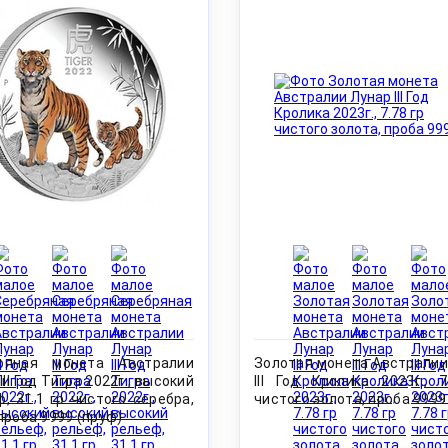
ряная монета Австралии
Золотая монета Австралии
III Год Тигра 2022г., высокий
III Год Кролика 2023г., 7
, 31.1 гр чистого серебра,
чистого золота, проба 9999
проба 9999 (пруф)