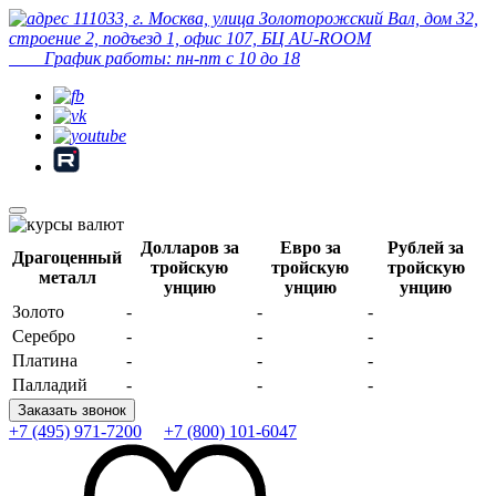
111033, г. Москва, улица Золоторожский Вал, дом 32,
строение 2, подъезд 1, офис 107, БЦ AU-ROOM
График работы: пн-пт с 10 до 18
Долларов за
Евро за
Рублей за
Драгоценный
тройскую
тройскую
тройскую
металл
унцию
унцию
унцию
Золото
-
-
-
Серебро
-
-
-
Платина
-
-
-
Палладий
-
-
-
Заказать звонок
+7 (495) 971-7200
+7 (800) 101-6047