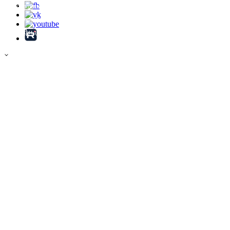
соглашаетесь на обработку файлов Cookie
Хорошо
на условиях, указанных в
Политике
конфиденциальности
.
×
Закажите звонок нашего специалиста
Согласен на обработку персональных данных в
соответствии с
политикой конфиденциальности
ЗАКАЗАТЬ
×
Хотите продать? Мы готовы купить
Согласен на обработку персональных данных в