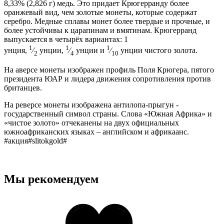
8,33% (2,826 г) медь. Это придает Крюгерранду более
оранжевый вид, чем золотые монеты, которые содержат
серебро. Медные сплавы монет более твердые и прочные, и
более устойчивы к царапинам и вмятинам. Крюгерранд
выпускается в четырёх вариантах: 1
1
1
1
унция,
⁄
унции,
⁄
унции и
⁄
унции чистого золота.
2
4
10
На аверсе монеты изображен профиль Поля Крюгера, пятого
президента ЮАР и лидера движения сопротивления против
британцев.
На реверсе монеты изображена антилопа-прыгун -
государственный символ страны. Слова «Южная Африка» и
«чистое золото» отчеканены на двух официальных
южноафриканских языках – английском и африкаанс.
#акция#slitokgold#
Мы рекомендуем