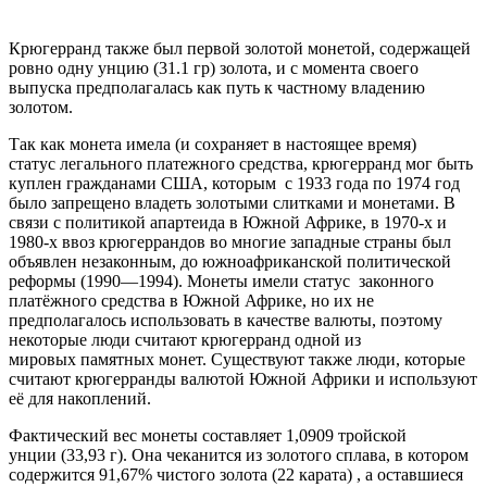
Крюгерранд также был первой золотой монетой, содержащей
ровно одну унцию (31.1 гр) золота, и с момента своего
выпуска предполагалась как путь к частному владению
золотом.
Так как монета имела (и сохраняет в настоящее время)
статус легального платежного средства, крюгерранд мог быть
куплен гражданами США, которым с 1933 года по 1974 год
было запрещено владеть золотыми слитками и монетами. В
связи с политикой апартеида в Южной Африке, в 1970-х и
1980-х ввоз крюгеррандов во многие западные страны был
объявлен незаконным, до южноафриканской политической
реформы (1990—1994). Монеты имели статус законного
платёжного средства в Южной Африке, но их не
предполагалось использовать в качестве валюты, поэтому
некоторые люди считают крюгерранд одной из
мировых памятных монет. Существуют также люди, которые
считают крюгерранды валютой Южной Африки и используют
её для накоплений.
Фактический вес монеты составляет 1,0909 тройской
унции (33,93 г). Она чеканится из золотого сплава, в котором
содержится 91,67% чистого золота (22 карата) , а оставшиеся