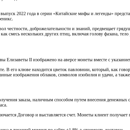
 выпуск 2022 года в серии «Китайские мифы и легенды» предста
еникс.
ол честности, доброжелательности и знаний, предвещает грядущ
как смесь нескольких других птиц, включая голову фазана, тело
 Елизаветы II изображено на аверсе монеты вместе с указанием
е. В его клюве находится цветок павловнии, который, как говор
анные изображения облаков, символов изобилия и удачи, а такж
лучения заказа, наличным способом путем внесения денежных сре
часа.
ючается Договор и выставляется счет. Монеты клиент получает 
цена в текущий момент по сайту +1,8% + стоимость доставки.