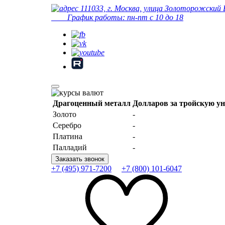
111033, г. Москва, улица Золоторожский 
График работы: пн-пт с 10 до 18
Драгоценный металл
Долларов за тройскую у
Золото
-
Серебро
-
Платина
-
Палладий
-
Заказать звонок
+7 (495) 971-7200
+7 (800) 101-6047