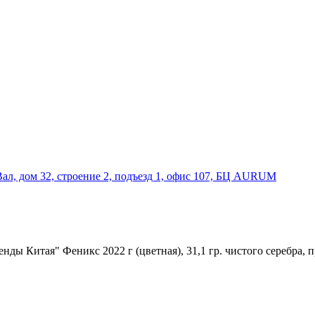
Вал, дом 32, строение 2, подъезд 1, офис 107, БЦ AURUM
ды Китая" Феникс 2022 г (цветная), 31,1 гр. чистого серебра, п