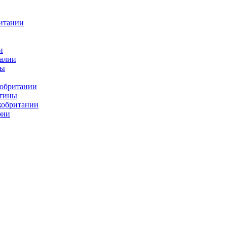
итании
и
алии
ды
кобритании
атины
кобритании
рии