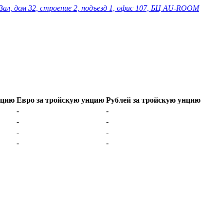
Вал, дом 32, строение 2, подъезд 1, офис 107, БЦ AU-ROOM
нцию
Евро за тройскую унцию
Рублей за тройскую унцию
-
-
-
-
-
-
-
-