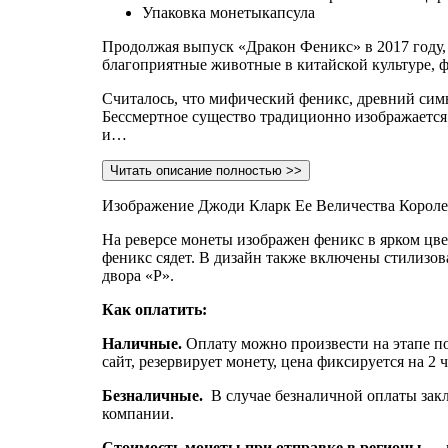
Упаковка монеты
капсула
Продолжая выпуск «Дракон Феникс» в 2017 году,
благоприятные животные в китайской культуре, ф
Считалось, что мифический феникс, древний симв
Бессмертное существо традиционно изображается 
и…
Читать описание полностью >>
Изображение Джоди Кларк Ее Величества Королевы
На реверсе монеты изображен феникс в ярком цвет
феникс сядет. В дизайн также включены стилизов
двора «P».
Как оплатить:
Наличные.
Оплату можно произвести на этапе по
сайт, резервирует монету, цена фиксируется на 2 
Безналичные.
В случае безналичной оплаты закл
компании.
Стоимость монеты при отправке в регионы
— 