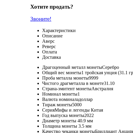
Хотите продать?
Звоните!
Характеристики
Описание
Аверс
Реверс
Оплата
Доставка
Драгоценный металл монеты
Серебро
Общий вес монеты
1 тройская унция (31.1 г
Проба металла монеты
9999
Чистого драгметалла в монете
31.10
Страна-эмитент монеты
Австралия
Номинал монеты
1
Валюта номинала
доллар
Тираж монеты
5000
Серия
Мифы и легенды Китая
Год выпуска монеты
2022
Диаметр монеты
40.9 мм
Толщина монеты
3.5 мм
Качество чеканки монеты
Бриллиант Анцир