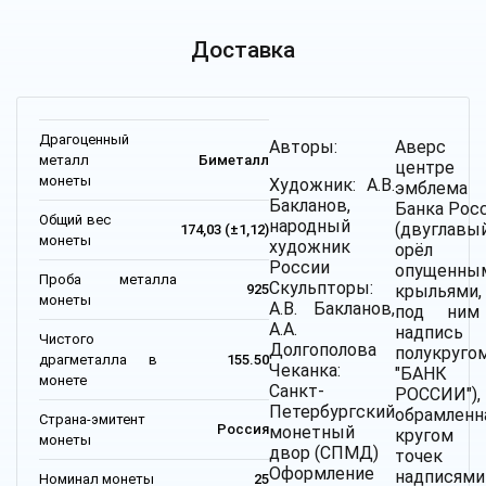
Доставка
Драгоценный
Авторы:
Аверс
металл
Биметалл
центре
монеты
Художник: А.В.
эмблема
Бакланов,
Банка Рос
Общий вес
народный
(двуглавы
174,03 (±1,12)
монеты
художник
орёл
России
опущенны
Проба металла
Скульпторы:
крыльями,
925
монеты
А.В. Бакланов,
под ним
А.А.
надпись
Чистого
Долгополова
полукруго
драгметалла в
155.50
Чеканка:
"БАНК
монете
Санкт-
РОССИИ"),
Петербургский
обрамленн
Страна-эмитент
Россия
монетный
кругом 
монеты
двор (СПМД)
точек
Оформление
надписями
Номинал монеты
25