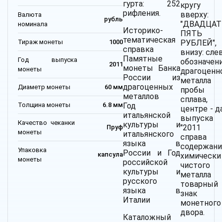
гурта: 252
кругу
рифления.
вверху:
Валюта
рубль
"ДВАДЦАТ
номинала
Историко-
ПЯТЬ
тематическая
Тираж монеты
1000
РУБЛЕЙ",
справка
внизу: слев
Памятные
Год выпуска
обозначен
2011
монеты Банка
монеты
драгоценн
России из
металла
драгоценных
Диаметр монеты
60 мм
пробы
металлов
сплава,
Толщина монеты
6.8 мм
Год
центре - д
итальянской
выпуска
Качество чеканки
культуры и
"2011 г.
Пруф
монеты
итальянского
справа
языка в
содержани
Упаковка
России и Год
капсула
химически
монеты
российской
чистого
культуры и
металла
русского
товарный
языка в
знак
Италии
монетного
двора.
Каталожный