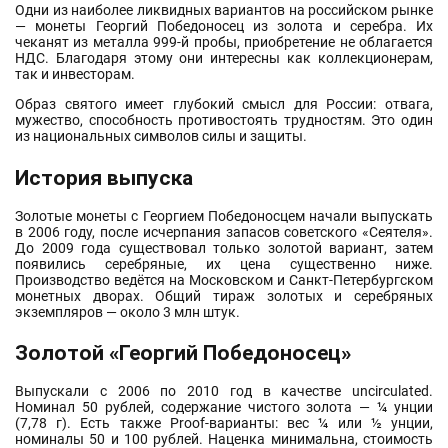
Одни из наиболее ликвидных вариантов на российском рынке
— монеты Георгий Победоносец из золота и серебра. Их
чеканят из металла 999-й пробы, приобретение не облагается
НДС. Благодаря этому они интересны как коллекционерам,
так и инвесторам.
Образ святого имеет глубокий смысл для России: отвага,
мужество, способность противостоять трудностям. Это один
из национальных символов силы и защиты.
История выпуска
Золотые монеты с Георгием Победоносцем начали выпускать
в 2006 году, после исчерпания запасов советского «Сеятеля».
До 2009 года существовал только золотой вариант, затем
появились серебряные, их цена существенно ниже.
Производство ведётся на Московском и Санкт-Петербургском
монетных дворах. Общий тираж золотых и серебряных
экземпляров — около 3 млн штук.
Золотой «Георгий Победоносец»
Выпускали с 2006 по 2010 год в качестве uncirculated.
Номинал 50 рублей, содержание чистого золота — ¼ унции
(7,78 г). Есть также Proof-варианты: вес ¼ или ½ унции,
номиналы 50 и 100 рублей. Наценка минимальна, стоимость