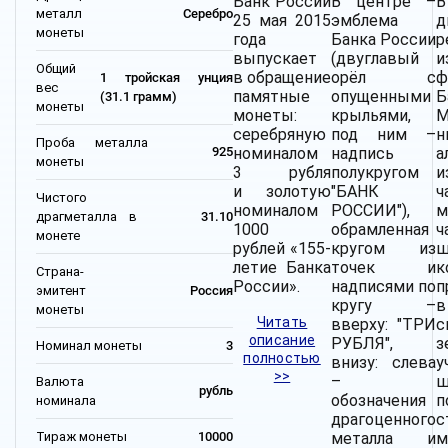
Банк России
В центре –
В
металл
Серебро
25 мая 2015
эмблема
монеты
года
Банка России
р
выпускает
(двуглавый
и
Общий
в обращение
орёл с
ф
1 тройская унция
вес
памятные
опущенными
Б
(31.1 грамм)
монеты
монеты:
крыльями,
М
серебряную
под ним –
н
Проба металла
номиналом
надпись
а
925
монеты
3 рубля
полукругом
и
и золотую
"БАНК
ч
Чистого
номиналом
РОССИИ"),
м
драгметалла в
31.10
1000
обрамленная
ч
монете
рублей
«155-
кругом из
ш
летие
Банка
точек и
к
Страна-
России».
надписями по
п
эмитент
Россия
кругу –
в
монеты
Читать
вверху: "ТРИ
описание
РУБЛЯ",
з
Номинал монеты
3
полностью
внизу: слева
у
>>
–
ш
Валюта
рубль
обозначения
п
номинала
драгоценного
с
Тираж монеты
10000
металла и
м