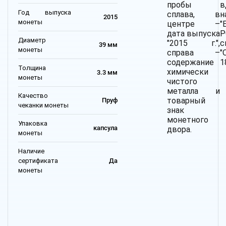
пробы
в
Год выпуска
сплава, в
н
2015
монеты
центре –
"
дата выпуска
Р
Диаметр
"2015 г.",
с
39 мм
монеты
справа –
"
содержание
1
Толщина
химически
3.3 мм
монеты
чистого
металла и
Качество
товарный
Пруф
чеканки монеты
знак
монетного
Упаковка
капсула
двора.
монеты
Наличие
сертификата
Да
монеты