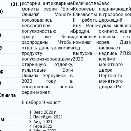
истории антикварные
Величества
Зевс,
я (31.1
монеты серии "Боги
Королевы
поднимающий
м)
Олимпа". Монеты
Елизаветы
в грозовое не
пользовались
II работы
держащий
невероятной
Яна Рэнк-
руках молнию
популярностью и
Бродли,
скипетр, над 
0
сразу же были
денежный
плечом лет
распроданы. Чтобы
номинал и
орел. Диза
у
отдать дань уважения
год
включает
продукту,
выпуска —
надпись ZEUS
популяризировавшему
2020.
клеймо
старинную отделку,
монетного
культовые Боги
двора
ар
Олимпа вернулись в
Пертского
2020 году в
монетного
0
совершенно новой
двора «P».
серии монет.
Олимпа
В наборе 9 монет:
Зевс 2020 г
Посейдон 2021
мм
Аид -2021
Гера 2022
Афина 2022