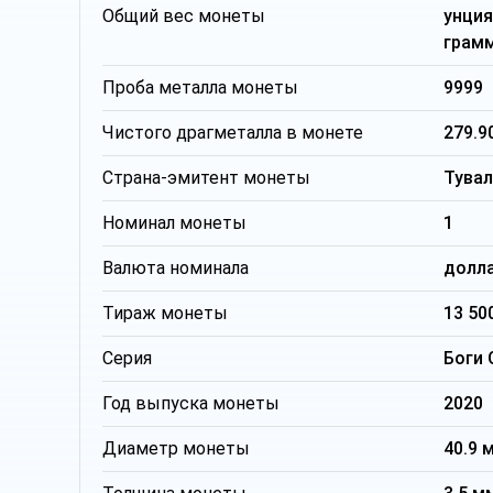
Общий вес монеты
унци
грам
Проба металла монеты
9999
Чистого драгметалла в монете
279.9
Страна-эмитент монеты
Тувал
Номинал монеты
1
Валюта номинала
долл
Тираж монеты
13 50
Серия
Боги 
Год выпуска монеты
2020
Диаметр монеты
40.9 