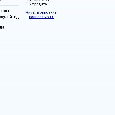
м
Афродита…
лиант
Читать описание
ркулейтед
полностью >>
ла