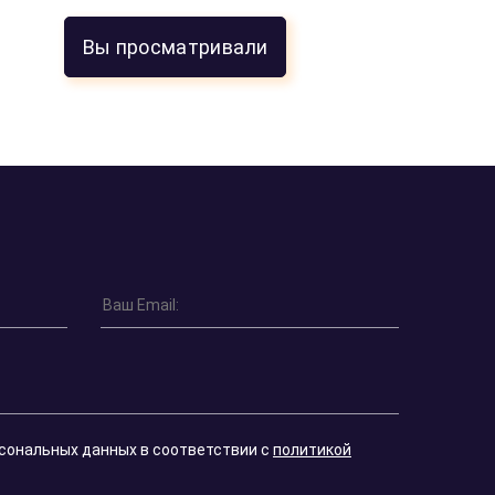
Вы просматривали
Оставить отзыв
Кирилл К.
16 марта 2026
осец».
Выгодный спред, условия гораздо интере
 в
чем в крупных банках. Сделка прошла бе
Для сохранения сейчас капитала то что 