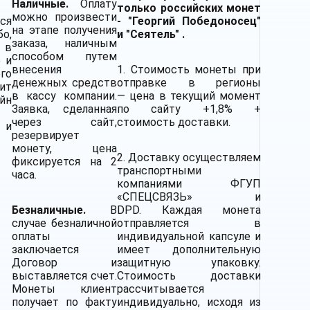
Наличные.
Оплату
только российских монет
можно произвести
ся
- "Георгий Победоносец"
на этапе получения
бо,
и "Сеятель" .
заказа, наличным
 в
способом путем
 и
внесения
1. Стоимость монеты при
его
денежных средств
отправке в регионы
ит
в кассу компании.
— цена в текущий момент
йн
Заявка, сделанная
по сайту +1,8% +
через сайт,
стоимость доставки.
 и
резервирует
монету, цена
2.
Доставку
осуществляем
фиксируется на 2
транспортными
часа.
компаниями
ФГУП
«СПЕЦСВЯЗЬ» и
Безналичные.
В
DPD. Каждая монета
случае безналичной
отправляется в
оплаты
индивидуальной капсуле и
заключается
имеет дополнительную
Договор и
защитную упаковку.
выставляется счет.
Стоимость доставки
Монеты клиент
рассчитывается
получает по факту
индивидуально, исходя из