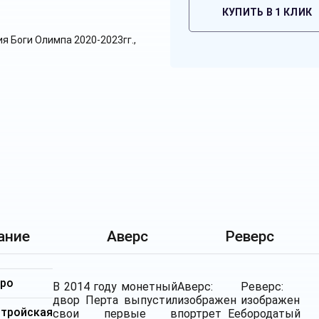
КУПИТЬ В 1 КЛИК
ание
Аверс
Реверс
бро
В 2014 году монетный
Аверс:
Реверс:
двор Перта выпустил
изображен
изображен
ройская
свои первые в
портрет Ее
бородатый