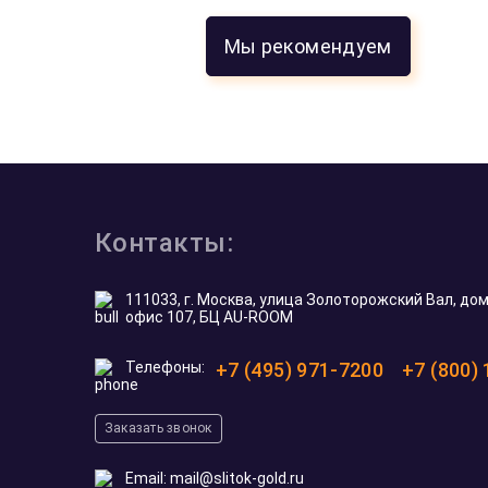
Мы рекомендуем
Все отзывы
5.0
5.0
5.0
5.0
из 5
На основе
117
оценок
Никита С.
20 мая 2026
ия
Искал золотую монету на рождение ребенка
Подобрали тематический австралийский д
)
с кенгуренком, жена в восторге 🙂