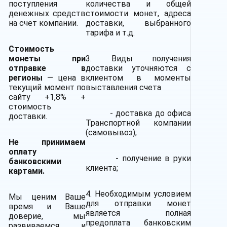
поступления
количества и общей
денежных средств
стоимости монет, адреса
на счет компании.
доставки, выбранного
тарифа и т.д.
Стоимость
монеты при
3. Виды получения
отправке в
доставки уточняются с
регионы
— цена в
клиентом в моменты
текущий момент по
выставления счета
сайту +1,8% +
стоимость
- доставка до офиса
доставки.
Транспортной компании
(самовывоз);
Не принимаем
оплату
- получение в руки
банковскими
клиента;
картами.
4. Необходимым условием
Мы ценим Ваше
для отправки монет
время и Ваше
является полная
доверие, мы
предоплата банковским
развиваемся и