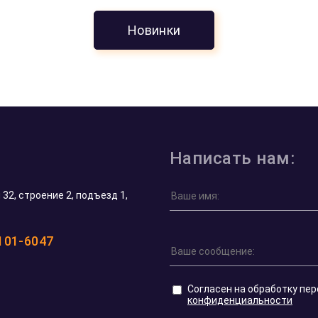
Новинки
Николай Ф.
17 мая 2026
.
Шикарный выбор монет «Георгий Победон
оллар
Цена на них здесь одна из самых приятных
Москве