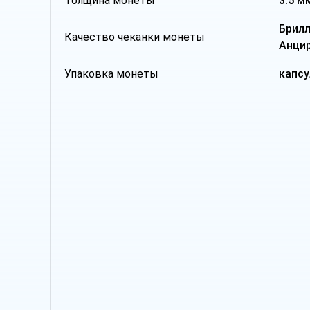
Толщина монеты
3.5 м
Брил
Качество чеканки монеты
Анци
Упаковка монеты
капсу