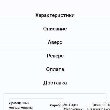
Характеристики
Описание
Аверс
Реверс
Оплата
Доставка
Драгоценный
Авторы
рельефн
Серебро
металл монеты
Художник: Е.В.
изображ