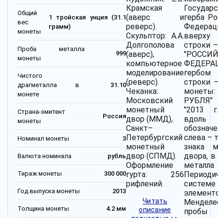
Крамская
Государ
Общий
(аверс и
герба Р
1 тройская унция (31.1
вес
реверс).
Федерац
грамм)
монеты
Скульптор: А.А.
вверх
Долгополова
строки –
Проба металла
(аверс),
"РОССИ
999
монеты
компьютерное
ФЕДЕРАЦ
моделирование
гербо
Чистого
(реверс).
строки 
драгметалла в
31.10
Чеканка:
моне
монете
Московский
РУБЛЯ"
монетный
"2013 г
Страна-эмитент
Россия
двор (ММД),
вдоль
монеты
Санкт–
обозначе
Петербургский
слева – 
Номинал монеты
3
монетный
знака м
двор (СПМД).
двора, в
Валюта номинала
рубль
Оформление
мета
Тираж монеты
300 000
гурта: 256
Периоди
рифлений.
системе
Год выпуска монеты
2013
элемен
Читать
Менде
Толщина монеты
4.2 мм
описание
пробы 