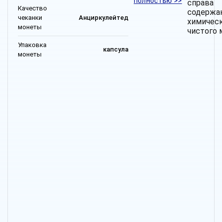
полностью >>
спр
Качество
содержа
чеканки
Анциркулейтед
химичес
монеты
чистого 
Упаковка
капсула
монеты