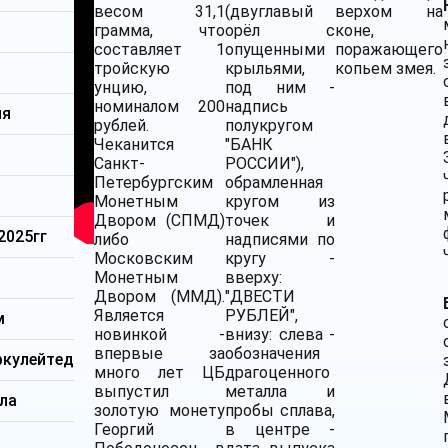
весом 31,1
(двуглавый
верхом на
грамма, что
орёл с
коне,
составляет 1
опущенными
поражающего
тройскую
крыльями,
копьем змея.
унцию,
под ним -
номиналом 200
надпись
ия
рублей.
полукругом
Чеканится
"БАНК
Санкт-
РОССИИ"),
Петербургским
обрамленная
Монетным
кругом из
Двором (СПМД)
точек и
2025гг
либо
надписями по
Московским
кругу -
м
Монетным
вверху:
Двором (ММД).
"ДВЕСТИ
Является
РУБЛЕЙ",
м
новинкой -
внизу: слева -
впервые за
обозначения
ркулейтед
много лет ЦБ
драгоценного
выпустил
металла и
ла
золотую монету
пробы сплава,
Георгий
в центре -