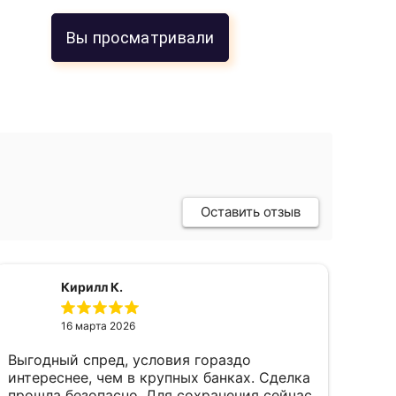
Вы просматривали
Оставить отзыв
Кирилл К.
16 марта 2026
Выгодный спред, условия гораздо
пок
интереснее, чем в крупных банках. Сделка
фев
прошла безопасно. Для сохранения сейчас
пал