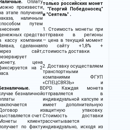
Наличные.
Оплату
только российских монет
можно произвести
- "Георгий Победоносец"
на этапе получения
и "Сеятель" .
заказа, наличным
способом путем
внесения
1. Стоимость монеты при
денежных средств
отправке в регионы
в кассу компании.
— цена в текущий момент
Заявка, сделанная
по сайту +1,8% +
через сайт,
стоимость доставки.
резервирует
монету, цена
2.
Доставку
осуществляем
фиксируется на 2
транспортными
часа.
компаниями
ФГУП
«СПЕЦСВЯЗЬ» и
Безналичные.
В
DPD. Каждая монета
случае безналичной
отправляется в
оплаты
индивидуальной капсуле и
заключается
имеет дополнительную
Договор и
защитную упаковку.
выставляется счет.
Стоимость доставки
Монеты клиент
рассчитывается
получает по факту
индивидуально, исходя из