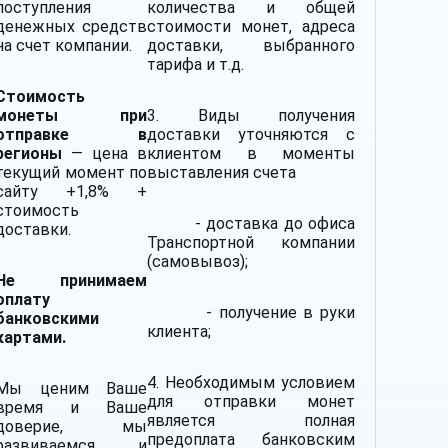
поступления
количества и общей
денежных средств
стоимости монет, адреса
на счет компании.
доставки, выбранного
тарифа и т.д.
Стоимость
монеты при
3. Виды получения
отправке в
доставки уточняются с
регионы
— цена в
клиентом в моменты
текущий момент по
выставления счета
сайту +1,8% +
стоимость
- доставка до офиса
доставки.
Транспортной компании
(самовывоз);
Не принимаем
оплату
- получение в руки
банковскими
клиента;
картами.
4. Необходимым условием
Мы ценим Ваше
для отправки монет
время и Ваше
является полная
доверие, мы
предоплата банковским
развиваемся и