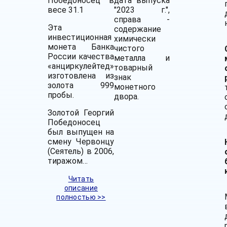
Победоносец в
дата выпуска
весе 31.1
"2023 г.",
справа -
Эта
содержание
инвестиционная
химически
монета Банка
чистого
России качества
металла и
«анциркулейтед»
товарный
изготовлена из
знак
золота 999
монетного
пробы.
двора.
Золотой Георгий
Победоносец
был выпущен на
смену Червонцу
(Сеятель) в 2006,
тиражом…
Читать
описание
полностью >>