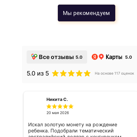
Мы рекомендуем
Все отзывы
5.0
5.0
5.0
из 5
На основе
117
оценок
Никита С.
20 мая 2026
Искал золотую монету на рождение
е,
ребенка. Подобрали тематический
австралийский доллар с кенгуренком,