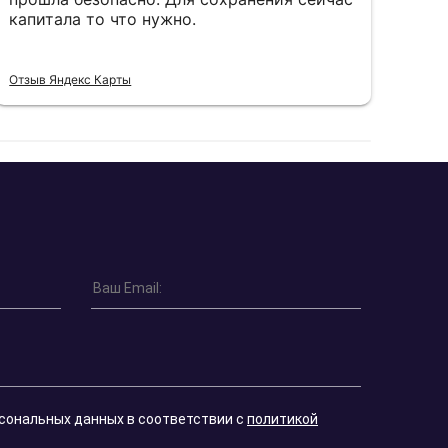
капитала то что нужно.
пон
Отзыв Яндекс Карты
Отзы
рсональных данных в соответствии с
политикой