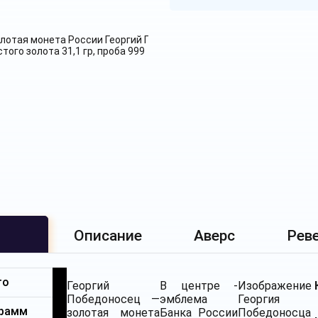
Описание
Аверс
Рев
то
Георгий
В центре -
Изображение
Победоносец —
эмблема
Георгия
грамм
золотая монета
Банка России
Победоносца