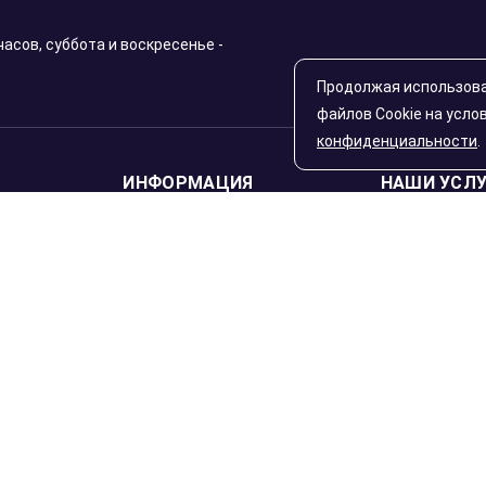
часов, суббота и воскресенье -
Продолжая использова
файлов Cookie на усло
конфиденциальности
.
ИНФОРМАЦИЯ
НАШИ УСЛ
Котировки
Инвестици
оскве и
Новости
Чекан монет
Аналитика
Скупка инв
гионы
монет
Видео
Статьи