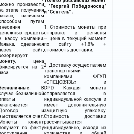
только российских монет
можно произвести
- "Георгий Победоносец"
на этапе получения
и "Сеятель" .
заказа, наличным
способом путем
внесения
1. Стоимость монеты при
денежных средств
отправке в регионы
в кассу компании.
— цена в текущий момент
Заявка, сделанная
по сайту +1,8% +
через сайт,
стоимость доставки.
резервирует
монету, цена
2.
Доставку
осуществляем
фиксируется на 2
транспортными
часа.
компаниями
ФГУП
«СПЕЦСВЯЗЬ» и
Безналичные.
В
DPD. Каждая монета
случае безналичной
отправляется в
оплаты
индивидуальной капсуле и
заключается
имеет дополнительную
Договор и
защитную упаковку.
выставляется счет.
Стоимость доставки
Монеты клиент
рассчитывается
получает по факту
индивидуально, исходя из
поступления
количества и общей