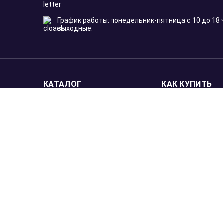
График работы: понедельник-пятница с 10 до 18 
выходные.
КАТАЛОГ
КАК КУПИТЬ
Инвестиционные монеты
Оплата
Памятные монеты
Доставка по М
Подмосковью
Новинки
Доставка в ре
Слитки
Предзаказ
Аксессуары