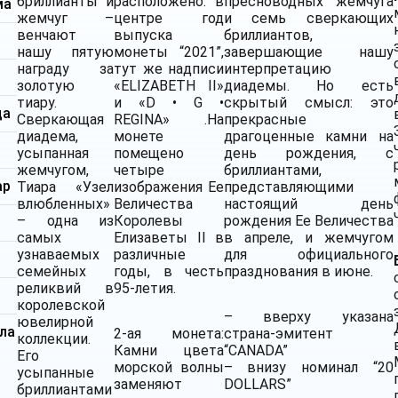
бриллианты и
расположено: в
пресноводных жемчуга
ма
жемчуг –
центре год
и семь сверкающих
венчают
выпуска
бриллиантов,
нашу пятую
монеты “2021”,
завершающие нашу
награду за
тут же надписи
интерпретацию
золотую
«ELIZABETH II»
диадемы. Но есть
тиару.
и «D • G •
скрытый смысл: это
да
Сверкающая
REGINA» .На
прекрасные
диадема,
монете
драгоценные камни на
усыпанная
помещено
день рождения, с
жемчугом,
четыре
бриллиантами,
ар
Тиара «Узел
изображения Ее
представляющими
влюбленных»
Величества
настоящий день
– одна из
Королевы
рождения Ее Величества
самых
Елизаветы II в
в апреле, и жемчугом
узнаваемых
различные
для официального
семейных
годы, в честь
празднования в июне.
реликвий в
95-летия.
королевской
– вверху указана
ювелирной
ла
2-ая монета:
страна-эмитент
коллекции.
Камни цвета
“CANADA”
Его
морской волны
– внизу номинал “20
усыпанные
заменяют
DOLLARS”
бриллиантами