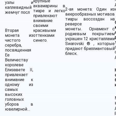
крупные
узлы и
аквамарины в
каплевидный
2-ая монета: Один из
тиаре и легко
жемчуг посл
веерообразных мотивов
привлекают
тиары воссоздан на
внимание
реверсе
своими
монеты. Орнамент с
Вторая
красивыми
родиевым покрытием
монета из
оттенками
украшен 12 кристаллами
чистого
синего.
Swarovski ® , которые
серебра,
придают бриллиантовый
посвященная
блеск.
Ее
Величеству
королеве
Елизавете II,
привлекает
внимание к
одному из
самых
высоких
головных
уборов в
ювелирной…