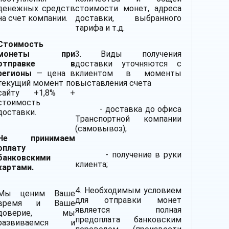
денежных средств
стоимости монет, адреса
на счет компании.
доставки, выбранного
тарифа и т.д.
Стоимость
монеты при
3. Виды получения
отправке в
доставки уточняются с
регионы
— цена в
клиентом в моменты
текущий момент по
выставления счета
сайту +1,8% +
стоимость
- доставка до офиса
доставки.
Транспортной компании
(самовывоз);
Не принимаем
оплату
- получение в руки
банковскими
клиента;
картами.
4. Необходимым условием
Мы ценим Ваше
для отправки монет
время и Ваше
является полная
доверие, мы
предоплата банковским
развиваемся и