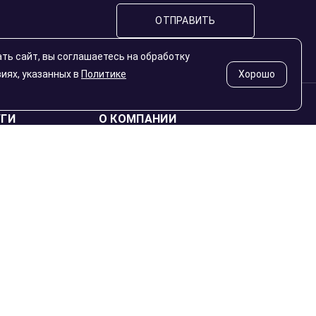
ОТПРАВИТЬ
ть сайт, вы соглашаетесь на обработку
виях, указанных в
Политике
Хорошо
УГИ
О КОМПАНИИ
онным Фондам
Гарантии
 под заказ
Подлинность монет
естиционных
Политика
конфиденциальности
Отзывы