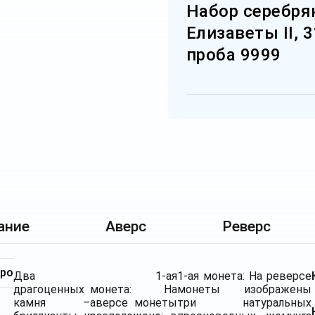
Набор серебря
Елизаветы II, 3
проба 9999
ание
Аверс
Реверс
бро
Два
1-ая
1-ая монета: На реверсе
драгоценных
монета:
На
монеты изображены
камня –
аверсе монеты
три натуральных