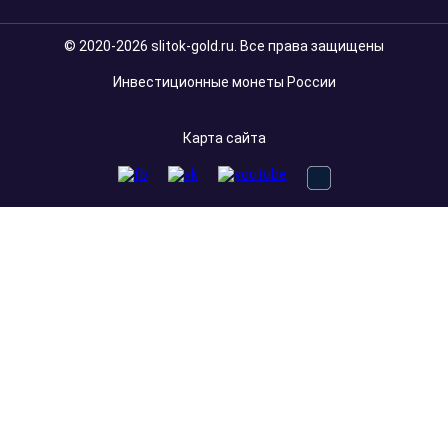
Отзыв Яндекс Карты
Контакты:
111033, г. Москва, улица Золоторожский Вал, дом 32,
строение 2, подъезд 1, офис 107, БЦ AU-ROOM
Телефоны:
+7 (495) 971-7200
+7 (800) 101-6047
Заказать звонок
Email:
mail@slitok-gold.ru