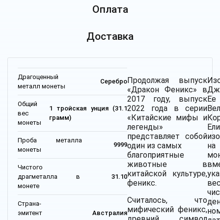
Оплата
Доставка
Драгоценный
Продолжая выпуск
Из
Серебро
металл монеты
«Дракон Феникс» в
Дж
2017 году, выпуск
Ее
Общий
2022 года в серии
Ве
1 тройская унция (31.1
вес
«Китайские мифы и
Ко
грамм)
монеты
легенды»
Ели
представляет собой
из
Проба металла
один из самых
на
9999
монеты
благоприятные
мо
животные в
вм
Чистого
китайской культуре,
ук
драгметалла в
31.10
феникс.
вес
монете
чис
Считалось, что
де
Страна-
мифический феникс,
но
эмитент
Австралия
древний символ