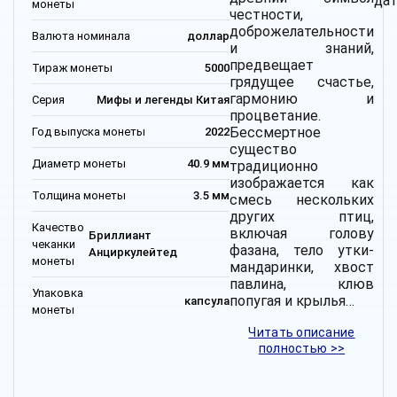
дат
монеты
честности,
доброжелательности
Валюта номинала
доллар
и знаний,
предвещает
Тираж монеты
5000
грядущее счастье,
гармонию и
Серия
Мифы и легенды Китая
процветание.
Бессмертное
Год выпуска монеты
2022
существо
Диаметр монеты
40.9 мм
традиционно
изображается как
Толщина монеты
3.5 мм
смесь нескольких
других птиц,
Качество
включая голову
Бриллиант
чеканки
фазана, тело утки-
Анциркулейтед
монеты
мандаринки, хвост
павлина, клюв
Упаковка
попугая и крылья…
капсула
монеты
Читать описание
полностью >>