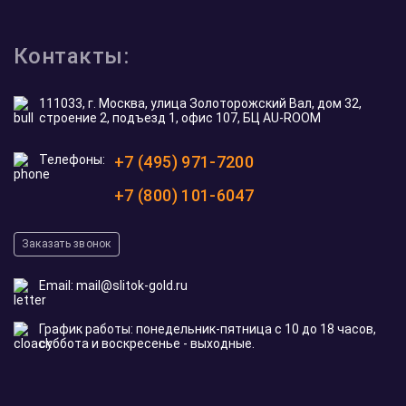
5.0
5.0
5.0
5.0
из 5
На основе
117
оценок
Оставить отзыв
Никита С.
20 мая 2026
Искал золотую монету на рождение ребенка.
Подобрали тематический австралийский доллар
с кенгуренком, жена в восторге 🙂