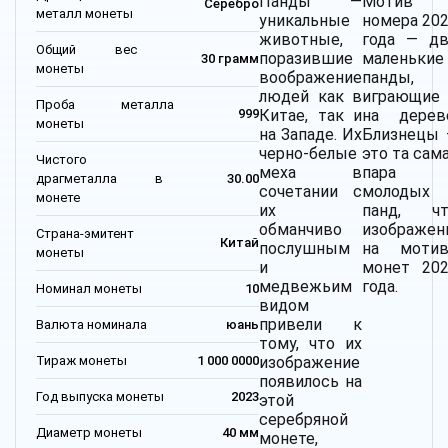
Панды —
Мотив
Серебро
металл монеты
уникальные
номера 20
животные,
года — д
Общий вес
поразившие
маленькие
30 грамм
монеты
воображение
панды,
людей как в
играющие
Проба металла
Китае, так и
на дерев
999
монеты
на Западе. Их
Близнецы
черно-белые
это та сам
Чистого
меха в
пара
драгметалла в
30.00
сочетании с
молодых
монете
их
панд, чт
обманчиво
изображе
Страна-эмитент
Китай
послушным
на мотив
монеты
и
монет 20
медвежьим
года.
Номинал монеты
10
видом
привели к
Валюта номинала
юань
тому, что их
Тираж монеты
1 000 0000
изображение
появилось на
Год выпуска монеты
2023
этой
серебряной
Диаметр монеты
40 мм
монете,