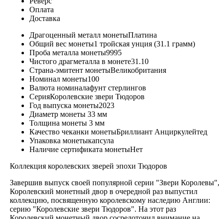
Реверс
Оплата
Доставка
Драгоценный металл монеты
Платина
Общий вес монеты
1 тройская унция (31.1 грамм)
Проба металла монеты
9995
Чистого драгметалла в монете
31.10
Страна-эмитент монеты
Великобритания
Номинал монеты
100
Валюта номинала
фунт стерлингов
Серия
Королевские звери Тюдоров
Год выпуска монеты
2023
Диаметр монеты
33 мм
Толщина монеты
3 мм
Качество чеканки монеты
Бриллиант Анциркулейтед
Упаковка монеты
капсула
Наличие сертификата монеты
Нет
Коллекция королевских зверей эпохи Тюдоров
Завершив выпуск своей популярной серии "Звери Королевы"
Королевский монетный двор в очередной раз выпустил
коллекцию, посвященную королевскому наследию Англии:
серию "Королевские звери Тюдоров". На этот раз
Королевский монетный двор сосредоточил внимание на