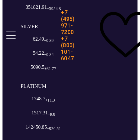
351821.91
+5954.8
+7
(495)
971-
SILVER
7200
+7
62.49
+0.39
(800)
101-
54.22
+0.34
6047
5090.5
+31.77
PLATINUM
1748.7
+11.3
1517.31
+9.8
142450.85
+920.51