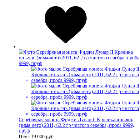
Серебряная монета Фиджи Лунар II Кролика инь-янь
(зима-лето) 2011, 62.2 гр чистого серебра, проба 9999,
пруф
Цена
19 000 руб.