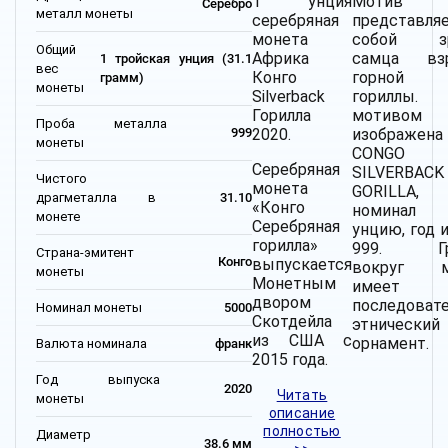
1 унция
Мотив
Серебро
металл монеты
серебряная
представля
монета
собой зр
Общий
Африка
самца взр
1 тройская унция (31.1
вес
Конго
горной
грамм)
монеты
Silverback
горилл
Горилла
мотивом
Проба металла
2020.
изображена
999
монеты
CONGO
Серебряная
SILVERBACK
Чистого
монета
GORILLA, 
драгметалла в
31.10
«Конго
номинал
монете
Серебряная
унцию, год 
горилла»
999. Гр
Страна-эмитент
Конго
выпускается
вокруг м
монеты
Монетным
имеет
двором
последоват
Номинал монеты
5000
Скотдейла
этнический
из США с
орнамент.
Валюта номинала
франк
2015 года.
Год выпуска
2020
Читать
монеты
описание
полностью
Диаметр
38.6 мм