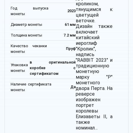
кроликом,
Год выпуска
тянущимся к
2023
монеты
цветущей
веточке.
Диаметр монеты
61 мм
Дизайн также
включает
Толщина монеты
7.2 мм
китайский
иероглиф
Качество чеканки
"Кролик",
Пруф
монеты
надпись
"RABBIT 2023" и
в оригинальной
Упаковка
традиционную
коробке с
монеты
монетную
сертификатом
марку "P"
монетного
Наличие сертификата
Да
двора Перта. На
монеты
реверсе
изображен
портрет
королевы
Елизаветы II, а
также
номинал…