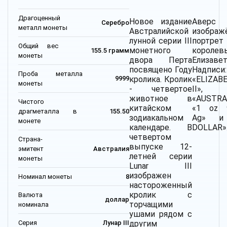
Драгоценный
Новое издание
Авер
Серебро
металл монеты
Австралийской
изображ
лунной серии III
портрет
Общий вес
монетного
королев
155.5 грамм
монеты
двора Перта
Елизавет
посвящено Году
Надписи:
Проба металла
кролика. Кролик
«ELIZAB
9999
монеты
- четвертое
II»,
животное в
«AUSTRA
Чистого
китайском
«1 oz 
драгметалла в
155.50
зодиакальном
Ag» и
монете
календаре. В
DOLLAR»
четвертом
Страна-
выпуске 12-
эмитент
Австралия
летней серии
монеты
Lunar III
изображен
Номинал монеты
8
настороженный
кролик с
Валюта
доллар
торчащими
номинала
ушами рядом с
Серия
Лунар III
другим