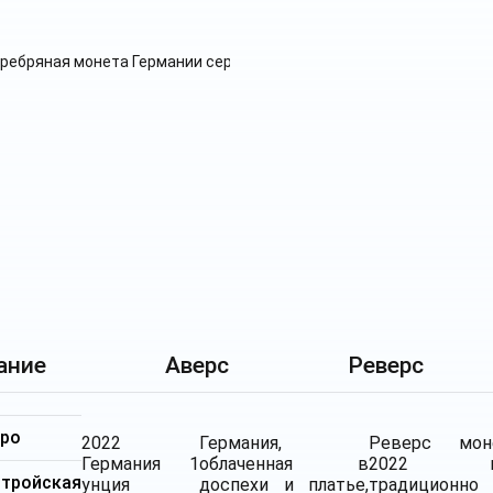
ание
Аверс
Реверс
бро
2022
Германия,
Реверс мон
Германия 1
облаченная в
2022 го
ройская
унция
доспехи и платье,
традиционно