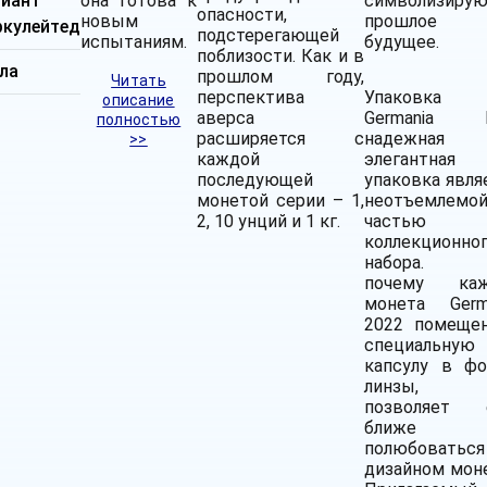
лиант
она готова к
символизиру
опасности,
новым
прошлое
ркулейтед
подстерегающей
испытаниям.
будущее.
поблизости. Как и в
ла
прошлом году,
Читать
перспектива
Упаковк
описание
аверса
Germania M
полностью
расширяется с
надежна
>>
каждой
элегантная
последующей
упаковка явля
монетой серии – 1,
неотъемлемо
2, 10 унций и 1 кг.
частью
коллекционно
набора. 
почему каж
монета Germ
2022 помеще
специальную
капсулу в ф
линзы, 
позволяет 
ближе
полюбоваться
дизайном мон