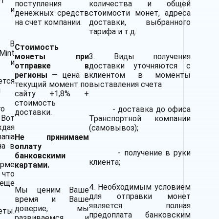
ют
поступления
количества и общей
 и
денежных средств
стоимости монет, адреса
на счет компании.
доставки, выбранного
тарифа и т.д.
а В
Стоимость
int
монеты при
3. Виды получения
я и
отправке в
доставки уточняются с
регионы
— цена в
клиентом в моменты
ется
текущий момент по
выставления счета
й
сайту +1,8% +
стоимость
го
- доставка до офиса
доставки.
Вот
Транспортной компании
дая
(самовывоз);
ania
Не принимаем
на в
оплату
- получение в руки
банковскими
клиента;
орме
картами.
что
еще
4. Необходимым условием
Мы ценим Ваше
для отправки монет
время и Ваше
является полная
доверие, мы
еты.
предоплата банковским
развиваемся и