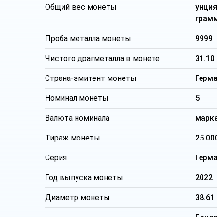
Общий вес монеты
унци
грам
Проба металла монеты
9999
Чистого драгметалла в монете
31.10
Страна-эмитент монеты
Герм
Номинал монеты
5
Валюта номинала
марк
Тираж монеты
25 00
Серия
Герм
Год выпуска монеты
2022
Диаметр монеты
38.61