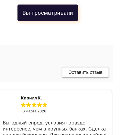
Вы просматривали
Оставить отзыв
Кирилл К.
16 марта 2026
Выгодный спред, условия гораздо
пок
интереснее, чем в крупных банках. Сделка
фев
прошла безопасно. Для сохранения сейчас
пал