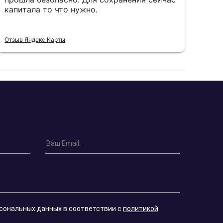
капитала то что нужно.
пон
Отзыв Яндекс Карты
Отзы
рсональных данных в соответствии с
политикой