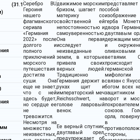
Серебро BU
движимое морским
представляет
я (31.1
Героиня
бризом, шагает по
собой
м)
нашего
материку со
изображение
флагманского
свойственной ей
герба Монет
сериала
непостоянностью и
двора Герман
«Германия
самоуверенностью.
двуглавым ор
2022» после
Она первая
держащим мо
долгого и
исследует
и окружен
ания
полного
неизведанные
оливковыми
приключений
земли, в которые
ветвями. О
морского
привела своих
происходит
путешествия
верных людей.
германской
достигла
Традиционно
мифологи
а
суши. Она
Германия держит в
связан с Янус
еще не знает,
руках щит и
богом всех на
0
что с ней
императорский меч
защитником
здесь будет,
Reichsschwert, на
ворот и мос
ания
но сердце ее
голове лавровый
покровителем
не
венок.
союзов. Гол
тревожится.
орла, поверн
Несмотря на
в
Ее верный спутник,
 мм
множество
противополо
двуглавый орел,
неизвестных,
стороны,
предупреждает об