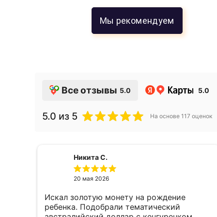
Мы рекомендуем
Все отзывы
5.0
5.0
5.0
из 5
На основе
117
оценок
Никита С.
20 мая 2026
Искал золотую монету на рождение
е,
ребенка. Подобрали тематический
австралийский доллар с кенгуренком,