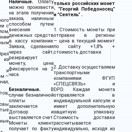
Наличные.
Оплату
только российских монет
можно произвести
- "Георгий Победоносец"
на этапе получения
и "Сеятель" .
заказа, наличным
ного
способом путем
ии с
внесения
1. Стоимость монеты при
лом,
денежных средств
отправке в регионы
лнии
в кассу компании.
— цена в текущий момент
ным
Заявка, сделанная
по сайту +1,8% +
через сайт,
стоимость доставки.
рел
резервирует
 из
монету, цена
2.
Доставку
осуществляем
фиксируется на 2
и и
транспортными
часа.
ом —
компаниями
ФГУП
чал,
«СПЕЦСВЯЗЬ» и
Безналичные.
В
DPD. Каждая монета
тов,
случае безналичной
отправляется в
оплаты
индивидуальной капсуле и
овы
заключается
имеет дополнительную
утые
Договор и
защитную упаковку.
выставляется счет.
Стоимость доставки
жные
Монеты клиент
рассчитывается
получает по факту
индивидуально, исходя из