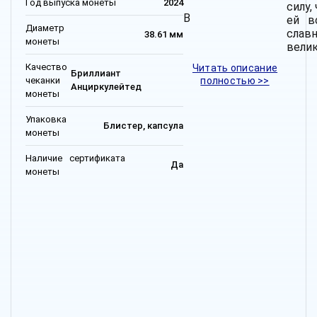
Год выпуска монеты
2024
силу,
В
ей в
Диаметр
слав
38.61 мм
монеты
велик
Качество
Читать описание
Бриллиант
чеканки
полностью >>
Анциркулейтед
монеты
Упаковка
Блистер, капсула
монеты
Наличие сертификата
Да
монеты