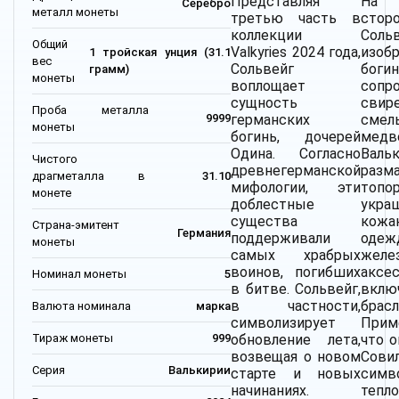
Представляя
На
Серебро
металл монеты
третью часть в
стор
коллекции
Сольв
Общий
Valkyries 2024 года,
изоб
1 тройская унция (31.1
вес
Сольвейг
боги
грамм)
монеты
воплощает
сопр
сущность
св
Проба металла
германских
смел
9999
монеты
богинь, дочерей
медв
Одина. Согласно
Валь
Чистого
древнегерманской
разм
драгметалла в
31.10
мифологии, эти
топо
монете
доблестные
укра
существа
кожа
Страна-эмитент
Германия
поддерживали
од
монеты
самых храбрых
желе
воинов, погибших
аксес
Номинал монеты
5
в битве. Сольвейг,
вклю
в частности,
брасл
Валюта номинала
марка
символизирует
Прим
Тираж монеты
999
обновление лета,
что о
возвещая о новом
Совил
Серия
Валькирии
старте и новых
симв
начинаниях.
тепл