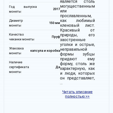
является столь
могущественным
Год выпуска
2017
или
монеты
прославленным,
как любимый
Диаметр
150 мм
кленовый лист.
монеты
Красивый от
Качество
природы, его
Пруф
чеканки монеты
заостренные
уголки и острые,
Упаковка
неправильной
капсула и коробка
монеты
формы зубцы
придают ему
Наличие
форму, столь же
сертификата
Да
характерную, как
монеты
и люди, которых
он представляет,
…
Читать описание
полностью >>