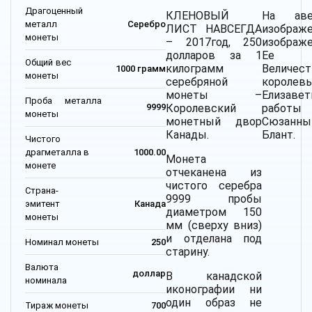
Драгоценный
КЛЕНОВЫЙ
На аве
металл
Серебро
ЛИСТ НАВСЕГДА
изображ
монеты
– 2017год, 250
изображ
долларов за 1
Ее
Общий вес
килограмм
Величест
1000 грамм
монеты
серебряной
королев
монеты –
Елизавет
Проба металла
Королевский
работы
9999
монеты
монетный двор
Сюзанны
Канады.
Блант.
Чистого
драгметалла в
1000.00
Монета
монете
отчеканена из
чистого серебра
Страна-
9999 пробы
эмитент
Канада
диаметром 150
монеты
мм (сверху вниз)
и отделана под
Номинал монеты
250
старину.
Валюта
доллар
В канадской
номинала
иконографии ни
один образ не
Тираж монеты
700