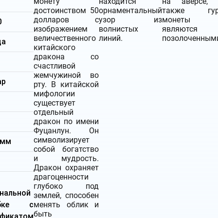
монету
находится
на аверсе, 
достоинством 50
орнаментальный
также гур
долларов с
узор из
монеты
0
изображением
волнистых
являются
величественного
линий.
позолоченным
да
китайского
дракона со
счастливой
жемчужиной во
ар
рту. В китайской
мифологии
существует
отдельный
дракон по имени
Фуцанлун. Он
символизирует
 мм
собой богатство
и мудрость.
Дракон охраняет
драгоценности
глубоко под
нальной
землей, способен
обке с
менять облик и
быть
ификатом