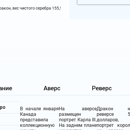
ание
Аверс
Реверс
бро
В начале января
На аверсе
Дракон н
Канада
размещен
реверсе 5
представила
портрет Карла III.
долларов,
коллекционную
На заднем плане
портрет коро