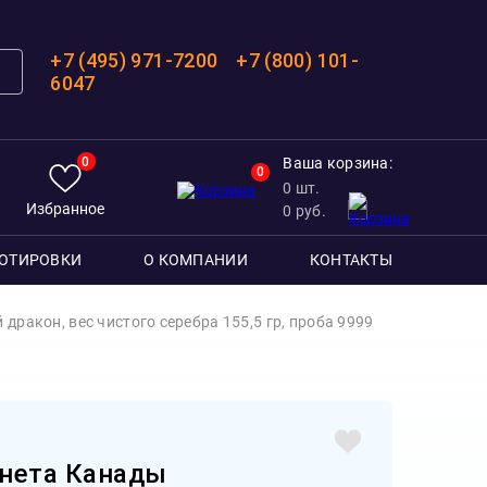
+7 (495) 971-7200
+7 (800) 101-
6047
0
Ваша корзина:
0
0
шт.
Избранное
0
руб.
ОТИРОВКИ
О КОМПАНИИ
КОНТАКТЫ
ракон, вес чистого серебра 155,5 гр, проба 9999
нета Канады