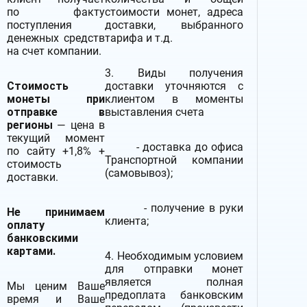
по факту
стоимости монет, адреса
поступления
доставки, выбранного
денежных средств
тарифа и т.д.
на счет компании.
3. Виды получения
Стоимость
доставки уточняются с
монеты при
клиентом в моменты
отправке в
выставления счета
регионы
— цена в
текущий момент
- доставка до офиса
по сайту +1,8% +
Транспортной компании
стоимость
(самовывоз);
доставки.
- получение в руки
Не принимаем
клиента;
оплату
банковскими
картами.
4. Необходимым условием
для отправки монет
является полная
Мы ценим Ваше
предоплата банковским
время и Ваше