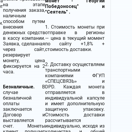
а
монет - "Георгий
на этапе
т
Победоносец" и
получения заказа,
"Сеятель" .
наличным
способом путем
и.
внесения
1. Стоимость монеты при
денежных средств
отправке в регионы
в кассу компании.
— цена в текущий момент
Заявка, сделанная
по сайту +1,8% +
через сайт,
стоимость доставки.
резервирует
монету, цена
2.
Доставку
осуществляем
фиксируется на 2
транспортными
часа.
компаниями
ФГУП
«СПЕЦСВЯЗЬ» и
Безналичные.
В
DPD. Каждая монета
случае
отправляется в
безналичной
индивидуальной капсуле
оплаты
и имеет дополнительную
заключается
защитную упаковку.
Договор и
Стоимость доставки
выставляется
рассчитывается
счет. Монеты
индивидуально, исходя из
клиент получает
количества и общей