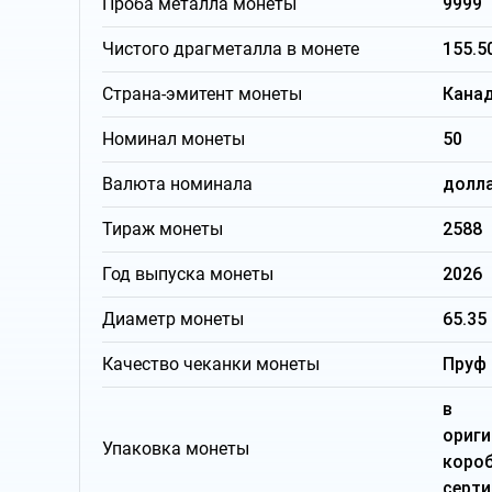
Проба металла монеты
9999
Чистого драгметалла в монете
155.5
Страна-эмитент монеты
Кана
Номинал монеты
50
Валюта номинала
долл
Тираж монеты
2588
Год выпуска монеты
2026
Диаметр монеты
65.35
Качество чеканки монеты
Пруф
в
ориги
Упаковка монеты
кор
серт