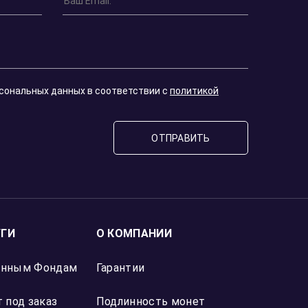
Кирилл К.
16 марта 2026
осец».
Выгодный спред, условия гораздо интере
 в
чем в крупных банках. Сделка прошла бе
Для сохранения сейчас капитала то что 
Отзыв Яндекс Карты