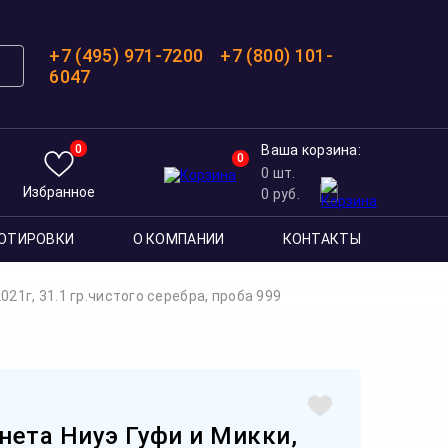
+7 (495) 971-7200
+7 (800) 101-
6047
0
Ваша корзина:
0
0
шт.
Избранное
0
руб.
ОТИРОВКИ
О КОМПАНИИ
КОНТАКТЫ
21г, 31.1 гр.чистого серебра, проба 999
нета Ниуэ Гуфи и Микки,