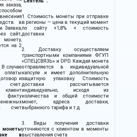
"Сеятель" .
я заказа,
пособом
есения
1. Стоимость монеты при отправке
едств в
в регионы — цена в текущий момент
. Заявка,
по сайту +1,8% + стоимость
рез сайт,
доставки.
 монету,
ется на 2
2.
Доставку
осуществляем
транспортными компаниями
ФГУП
«СПЕЦСВЯЗЬ» и DPD. Каждая монета
В случае
отправляется в индивидуальной
 оплаты
капсуле и имеет дополнительную
Договор и
защитную упаковку. Стоимость
я счет.
доставки рассчитывается
лиент
индивидуально, исходя из
о факту
количества и общей стоимости
денежных
монет, адреса доставки,
а счет
выбранного тарифа и т.д.
3. Виды получения доставки
 монеты
уточняются с клиентом в моменты
авке в
выставления счета