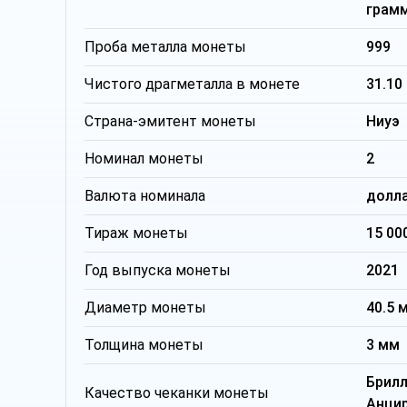
грам
Проба металла монеты
999
Чистого драгметалла в монете
31.10
Страна-эмитент монеты
Ниуэ
Номинал монеты
2
Валюта номинала
долла
Тираж монеты
15 00
Год выпуска монеты
2021
Диаметр монеты
40.5 
Толщина монеты
3 мм
Брил
Качество чеканки монеты
Анци