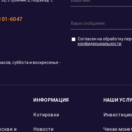
Николай Ф.
17 мая 2026
.
Шикарный выбор монет «Георгий Победон
оллар
Цена на них здесь одна из самых приятных
Москве
Отзыв Яндекс Карты