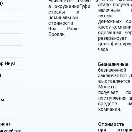
Елизаветы II
Маус и
м)
этапе получени
в окружении
Гуфи.
наличным с
страны и
путем вн
номинальной
денежных ср
стоимости
кассу компании
Яна Ранк-
сделанная че
Бродли.
резервирует
цена фиксиру
часа.
р Ниуэ
Безналичные.
безналичной
0
заключается 
выставляетс
Монеты к
получает п
поступления 
мм
средств н
компании.
лиант
Стоимость
при отпр
ркулейтед