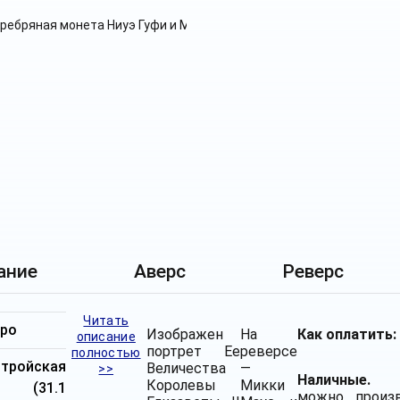
ание
Аверс
Реверс
Читать
бро
Изображен
На
Как оплатить:
описание
портрет Ее
реверсе
полностью
ройская
Величества
—
>>
Наличные.
О
Королевы
Микки
я (31.1
можно произ