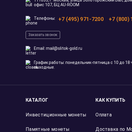
Никита С.
20 мая 2026
ия
Искал золотую монету на рождение ребенка
Подобрали тематический австралийский д
)
с кенгуренком, жена в восторге 🙂
Отзыв Яндекс Карты