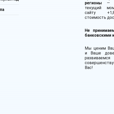
регионы
— 
текущий мо
ла
сайту +1
стоимость дос
Не принимае
банковскими 
Мы ценим Ва
и Ваше дове
развивае
совершенству
Вас!