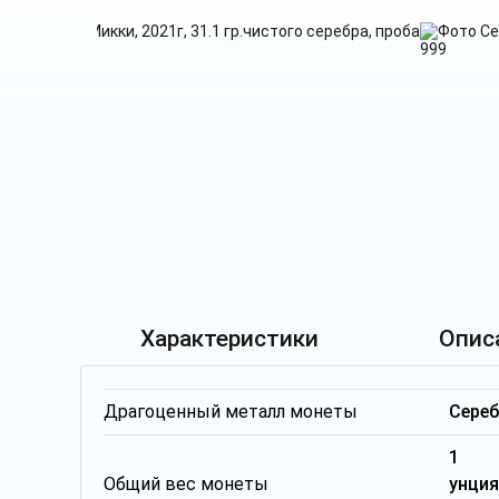
Характеристики
Опис
Драгоценный металл монеты
Сере
1 т
Общий вес монеты
унци