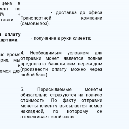
цена в
мент по
- доставка до офиса
,8% +
Транспортной компании
тавки.
(самовывоз);
м оплату
- получение в руки клиента;
картами.
4. Необходимым условием для
ше время
отправки монет является полная
рие, мы
предоплата банковским переводом
мся и
(произвести оплату можно через
емся для
любой банк).
5. Пересылаемые монеты
обязательно страхуются на полную
стоимость.
По факту отправки
монеты клиенту высылается номер
накладной, по которому он
отслеживает свой заказ.