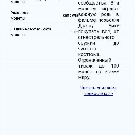
монеты
сообщества. Эти
монеты играют
Упаковка
важную роль в
капсула
монеты
фильме, позволяя
Джону Уику
Наличие сертификата
покупать все, от
Нет
монеты
огнестрельного
оружия до
чистого
костюма.
Ограниченный
тираж до 100
монет по всему
миру.
Читать описание
полностью >>