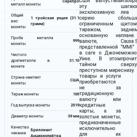
США выпустила
Изобр
Серебро
металл монеты
эту
шагаю
эксклюзивную
лев
Общий
серию с
больш
1 тройская унция (31.1
вес
ограниченным
щито
грамм)
монеты
тиражом,
задне
основанную на
плане.
Проба металла
валюте,
Causa S
999
монеты
представленной
“MMI”
в саге о Джоне
можно
Чистого
Уике.
В этом
прочит
драгметалла в
31.10
тайном
свер
монете
преступном мире
снизу.
товары и услуги
Страна-эмитент
США
приобретаются
монеты
не за
традиционную
Тираж монеты
100
валюту или
кредитные
Год выпуска монеты
2019
карты, а за
Диаметр монеты
39 мм
золотые монеты,
предназначенные
Качество
исключительно
Бриллиант
чеканки
для их
Анциркулейтед