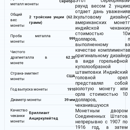
Этот серебряный
Серебро
металл монеты
раунд весом 2 унции
отдает дань уважения
Общий
культовому дизайну
2 тройские унции (62.2
вес
американских монет
грамм)
монеты
индийской чеканки
стоимостью 10
Проба металла
долларов,
999
монеты
выполненному в
качестве комплимента
Чистого
оригинальному дизайну
драгметалла в
62.20
в виде горельефной
монете
куполообразной
штамповки. Индийский
Страна-эмитент
США
головной орел
монеты
представлял собой
золотую монету или
Год выпуска монеты
1910
орла стоимостью 10
долларов,
Диаметр монеты
39 мм
чеканившуюся
Качество
Монетным двором
Бриллиант
чеканки
Соединенных Штатов
Анциркулейтед
монеты
непрерывно с 1907 по
1916 год, а затем