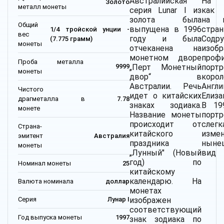
Австралийская
На 
Золото
металл монеты
серия Lunar I из
как 
золота была
на м
Общий
выпущена в 1996
стран
1/4 тройской унции -
вес
году и была
Содру
(7.775 грамм)
монеты
отчеканена на
изоб
монетном дворе
проф
Проба металла
„Перт Монетный
портр
9999
монеты
двор“ в
коро
Австралии. Речь
Англи
Чистого
идет о китайских
Елиза
драгметалла в
7.78
знаках зодиака.
В 19
монете
Название монеты
порт
происходит от
слегк
Страна-
китайского
изме
эмитент
Австралия
праздника
ныне
монеты
„Лунный" (Новый
вид
год) по
Номинал монеты
25
китайскому
календарю. На
Валюта номинала
доллар
монетах
Серия
Лунар I
изображен
соответствующий
Год выпуска монеты
1997
знак зодиака по