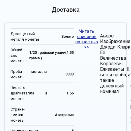
Доставка
Читать
Драгоценный
Аверс:
описание
Золото
металл монеты
Изображение
полностью
Джоди Кларк
>>
Общий
Ее
1/20 тройской унции(1,55
вес
Величества
грамм)
монеты
Королевы
Елизаветы II,
Проба металла
вес и проба, а
9999
монеты
также
денежный
Чистого
номинал.
драгметалла в
1.56
монете
Страна-
эмитент
Австралия
монеты
Номинал монеты
5