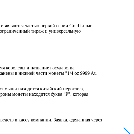
и являются частью первой серии Gold Lunar
айн, ограниченный тираж и универсальную
Имя королевы и название государства
анены в нижней части монеты "1/4 oz 9999 Au
от мыши находится китайский иероглиф,
роны монеты находится буква "P", которая
дств в кассу компании. Заявка, сделанная через