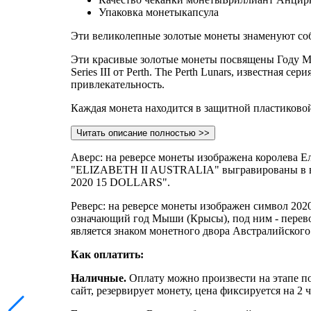
Упаковка монеты
капсула
Эти великолепные золотые монеты знаменуют со
Эти красивые золотые монеты посвящены Году Мы
Series III от Perth. The Perth Lunars, известная
привлекательность.
Каждая монета находится в защитной пластиково
Читать описание полностью >>
Аверс: на реверсе монеты изображена королева Ел
"ELIZABETH II AUSTRALIA" выгравированы в верх
2020 15 DOLLARS".
Реверс: на реверсе монеты изображен символ 20
означающий год Мыши (Крысы), под ним - перево
является знаком монетного двора Австралийского м
Как оплатить:
Наличные.
Оплату можно произвести на этапе по
сайт, резервирует монету, цена фиксируется на 2 