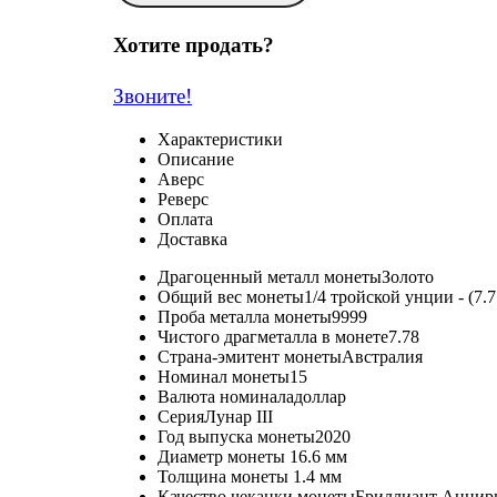
Хотите продать?
Звоните!
Характеристики
Описание
Аверс
Реверс
Оплата
Доставка
Драгоценный металл монеты
Золото
Общий вес монеты
1/4 тройской унции - (7.
Проба металла монеты
9999
Чистого драгметалла в монете
7.78
Страна-эмитент монеты
Австралия
Номинал монеты
15
Валюта номинала
доллар
Серия
Лунар III
Год выпуска монеты
2020
Диаметр монеты
16.6 мм
Толщина монеты
1.4 мм
Качество чеканки монеты
Бриллиант Анцир