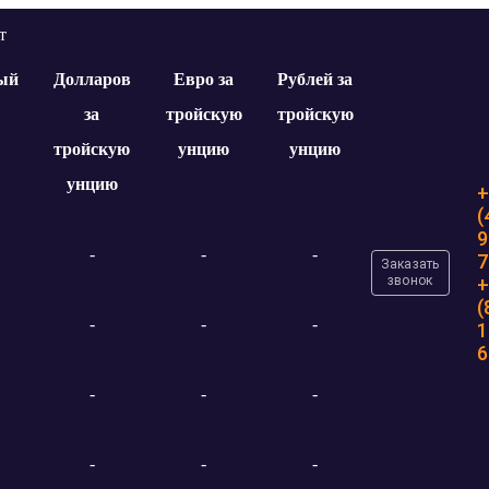
ый
Долларов
Евро за
Рублей за
за
тройскую
тройскую
тройскую
унцию
унцию
унцию
+
(
9
-
-
-
7
Заказать
звонок
+
(
-
-
-
1
6
-
-
-
-
-
-