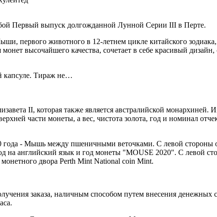
бой Первый выпуск долгожданной Лунной Серии III в Перте.
ши, первого животного в 12-летнем цикле китайского зодиака, 
 серия монет высочайшего качества, сочетает в себе красивый диз
й капсуле. Тираж не…
изавета II, которая также является австралийской монархиней. 
ней части монеты, а вес, чистота золота, год и номинал отчек
20 года - Мышь между пшеничными веточками. С левой стороны 
д на английский язык и год монеты "MOUSE 2020". С левой сто
онетного двора Perth Mint National coin Mint.
лучения заказа, наличным способом путем внесения денежных сре
часа.