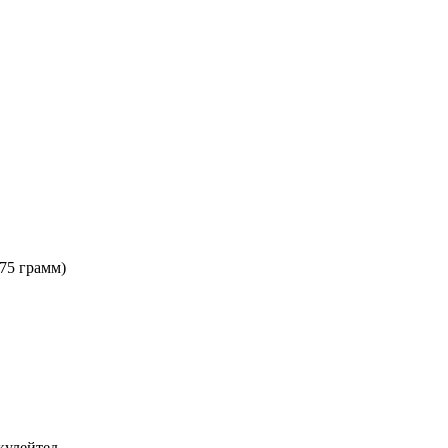
775 грамм)
кулейтед