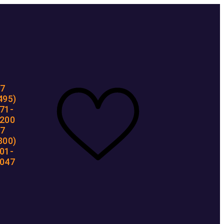
7
495)
71-
200
7
800)
01-
047