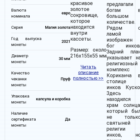
красивое
предлагали
золотое
богам 
Валюта
евро
сокровище,
большом
номинала
которое
количестве.
находится
Серия
Магия золота
Рядом 
внутри
ламой
кассеты.
Год выпуска
изображен
2021
монеты
бог инков
Размер: около
Задний пла
216x155x55 мм
Диаметр
указывает н
30 мм
монеты
религиозный
Читать
комплекс
описание
Качество
Кориканча 
полностью >>
чеканки
Пруф
столице
монеты
инков Куско
Здесь
Упаковка
находился
капсула и коробка
монеты
храм солнца
который бы
Наличие
не тольк
сертификата
Да
святыней
монеты
религии
инков, н