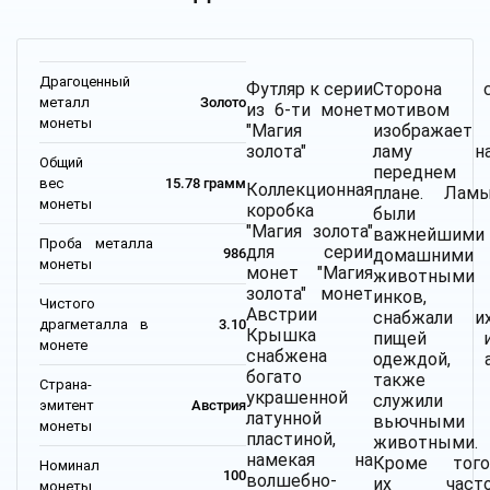
Драгоценный
Футляр к серии
Сторона 
металл
Золото
из 6-ти монет
мотивом
монеты
"Магия
изображает
золота"
ламу н
Общий
переднем
вес
15.78 грамм
Коллекционная
плане. Лам
монеты
коробка
были
"Магия золота"
важнейшими
Проба металла
для серии
домашними
986
монеты
монет "Магия
животными
золота" монет
инков,
Чистого
Австрии
снабжали и
драгметалла в
3.10
Крышка
пищей 
монете
снабжена
одеждой, 
богато
также
Страна-
украшенной
служили
эмитент
Австрия
латунной
вьючными
монеты
пластиной,
животными.
намекая на
Кроме того
Номинал
100
волшебно-
их част
монеты