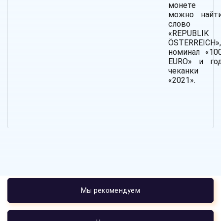
монете
можно найт
слово
«REPUBLIK
ÖSTERREICH»,
номинал «10
EURO» и го
чеканки
«2021».
Мы рекомендуем