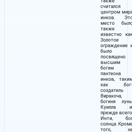
также
считался
центром мир
инков. Эт
место был
также
известно ка
Золотое
ограждение 
было
посвящено
высшим
богам
пантеона
инков, таки
как бог
создатель
Виракоча,
богиня лун
Куилла и
прежде всего
Инти, бо
солнца.
Кром
того, н