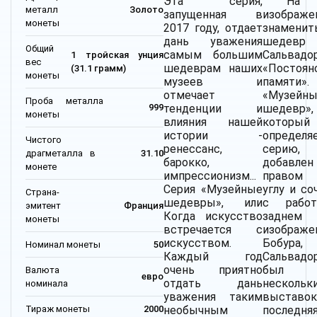
Эта серия,
На 
металл
Золото
запущенная в
изображе
монеты
2017 году, отдает
знаменит
дань уважения
шедевр
Общий
самым большим
Сальвадо
1 тройская унция
вес
шедеврам наших
«Постоян
(31.1 грамм)
монеты
музеев и
памяти»
отмечает
«Музейн
Проба металла
тенденции и
шедевр»,
999
монеты
влияния нашей
который
истории -
определ
Чистого
ренессанс,
серию
драгметалла в
31.10
барокко,
добав
монете
импрессионизм...
правом 
Серия «Музейные
углу и со
Страна-
шедевры», или
с рабо
эмитент
Франция
Когда искусство
заднем
монеты
встречается с
изображе
искусством.
Бобура
Номинал монеты
50
Каждый год
Сальвад
очень приятно
был г
Валюта
евро
отдать дань
нескольк
номинала
уважения таким
выставок
Тираж монеты
2000
необычным
послед