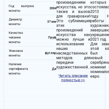
произведениям
которых
Год выпуска
искусства, но это
состоя
2004
монеты
также и вызов
2013
для гравировки!
году.
Н
Диаметр
Это сублимация
работы
37 мм
монеты
этих
художник
произведений
заверша
Качество
искусства как
украшени
чеканки
Пруф
можно лучше и
2021 год.
монеты
использование
Для зав
наших
этой ко
Упаковка
наследственных
был с
футляр
монеты
методов для
новый
передачи
серебрян
Наличие
художественной…
номинал 
сертификата
Да
номина
монеты
Читать описание
евро.
полностью >>