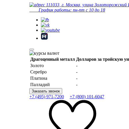
111033, г. Москва, улица Золоторожский 
График работы: пн-пт с 10 до 18
Драгоценный металл
Долларов за тройскую у
Золото
-
Серебро
-
Платина
-
Палладий
-
Заказать звонок
+7 (495) 971-7200
+7 (800) 101-6047