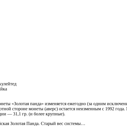
кулейтед
айка
неты «Золотая панда» изменяется ежегодно (за одним исключени
ротной стороне монеты (аверс) остается неизменным с 1992 года
ции — 31,1 гр. (и более крупные).
айская Золотая Панда. Старый вес системы…