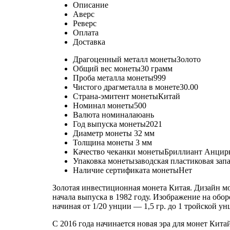
Описание
Аверс
Реверс
Оплата
Доставка
Драгоценный металл монеты
Золото
Общий вес монеты
30 грамм
Проба металла монеты
999
Чистого драгметалла в монете
30.00
Страна-эмитент монеты
Китай
Номинал монеты
500
Валюта номинала
юань
Год выпуска монеты
2021
Диаметр монеты
32 мм
Толщина монеты
3 мм
Качество чеканки монеты
Бриллиант Анцир
Упаковка монеты
заводская пластиковая зап
Наличие сертификата монеты
Нет
Золотая инвестиционная монета Китая.
Дизайн мо
начала выпуска в 1982 году. Изображение на обо
начиная от 1/20 унции — 1,5 гр. до 1 тройской ун
С 2016 года начинается новая эра для монет Кит