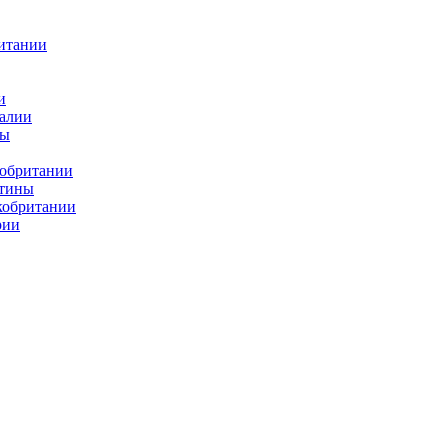
итании
и
алии
ды
кобритании
атины
кобритании
рии