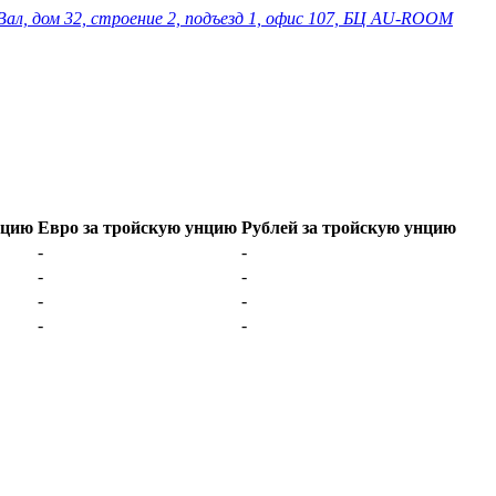
Вал, дом 32, строение 2, подъезд 1, офис 107, БЦ AU-ROOM
нцию
Евро за тройскую унцию
Рублей за тройскую унцию
-
-
-
-
-
-
-
-