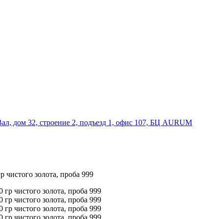
Вал, дом 32, строение 2, подъезд 1, офис 107, БЦ AURUM
р чистого золота, проба 999