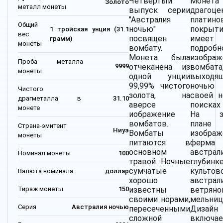
Четвертый
Монета
Золото
металл монеты
выпуск серии
драгоце
"Австралия
платино
Общий
ночью"
покры
1 тройская унция (31.1
вес
посвящен
имеет
грамм)
монеты
вомбату.
подробн
Монета была
изображ
Проба металла
отчеканена из
вомбата
9999
монеты
одной унции
выходя
99,99% чистого
ночь
Чистого
золота, на
своей 
драгметалла в
31.10
аверсе
поисках
монете
иображение
На за
вомбатов.
плане
Страна-эмитент
Ниуэ
Вомбаты
изображ
монеты
питаются в
ферм
основном
австрал
Номинал монеты
100
травой. Ночные
глуби
сумчатые
культов
Валюта номинала
доллар
хорошо
австрал
Тираж монеты
150
известны
ветряно
своими норами,
мельниц
Серия
Австралия ночью
пересеченными
Дизайн
сложной
включ