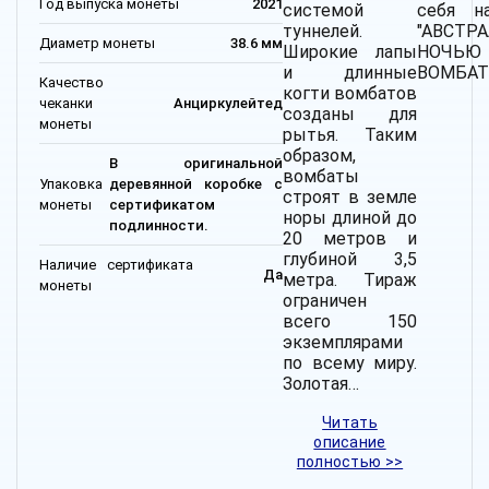
Год выпуска монеты
2021
системой
себя н
туннелей.
"АВСТР
Диаметр монеты
38.6 мм
Широкие лапы
НОЧЬ
и длинные
ВОМБАТ"
Качество
когти вомбатов
чеканки
Анциркулейтед
созданы для
монеты
рытья. Таким
образом,
В оригинальной
вомбаты
Упаковка
деревянной коробке с
строят в земле
монеты
сертификатом
норы длиной до
подлинности.
20 метров и
глубиной 3,5
Наличие сертификата
Да
метра. Тираж
монеты
ограничен
всего 150
экземплярами
по всему миру.
Золотая…
Читать
описание
полностью >>