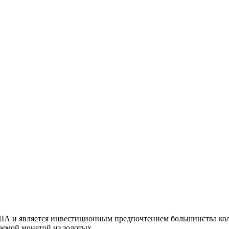
ША и является инвестиционным предпочтением большинства кол
аемой монетой из золотых.