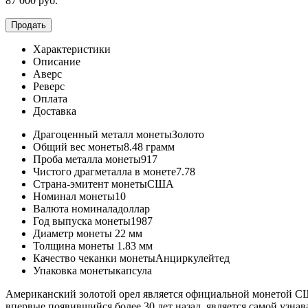
87 000
руб.
Продать
Характеристики
Описание
Аверс
Реверс
Оплата
Доставка
Драгоценный металл монеты
Золото
Общий вес монеты
8.48 грамм
Проба металла монеты
917
Чистого драгметалла в монете
7.78
Страна-эмитент монеты
США
Номинал монеты
10
Валюта номинала
доллар
Год выпуска монеты
1987
Диаметр монеты
22 мм
Толщина монеты
1.83 мм
Качество чеканки монеты
Анциркулейтед
Упаковка монеты
капсула
Американский золотой орел является официальной монетой С
впервые появившийся более 30 лет назад, является самой узнав