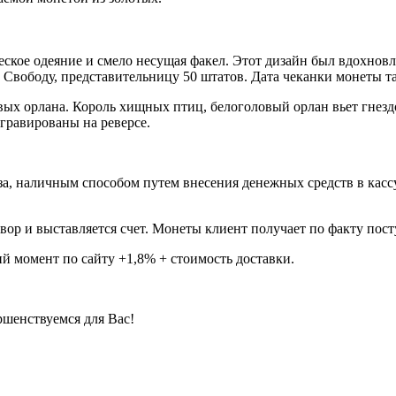
еское одеяние и смело несущая факел. Этот дизайн был вдохновл
 Свободу, представительницу 50 штатов. Дата чеканки монеты та
овых орлана. Король хищных птиц, белоголовый орлан вьет гнез
гравированы на реверсе.
, наличным способом путем внесения денежных средств в кассу к
вор и выставляется счет. Монеты клиент получает по факту пос
й момент по сайту +1,8% + стоимость доставки.
ршенствуемся для Вас!