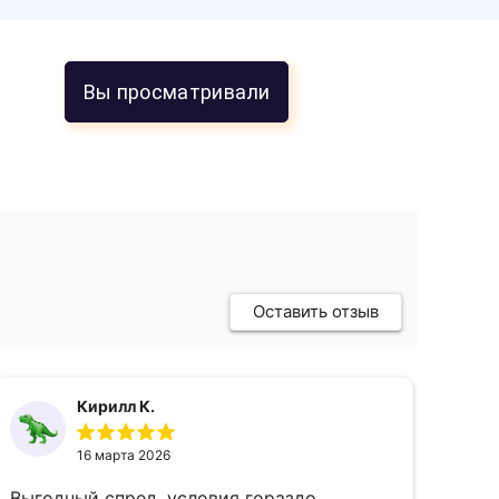
Вы просматривали
Оставить отзыв
Кирилл К.
16 марта 2026
Выгодный спред, условия гораздо
пок