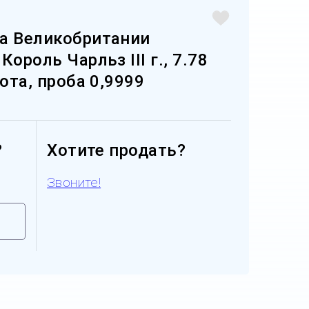
а Великобритании
ороль Чарльз III г., 7.78
лота, проба 0,9999
?
Хотите продать?
Звоните!