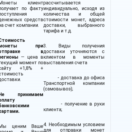
Монеты клиент
рассчитывается
получает по факту
индивидуально, исходя из
поступления
количества и общей
денежных средств
стоимости монет, адреса
на счет компании.
доставки, выбранного
тарифа и т.д.
Стоимость
монеты при
3. Виды получения
отправке в
доставки уточняются с
регионы
— цена в
клиентом в моменты
текущий момент по
выставления счета
сайту +1,8% +
стоимость
- доставка до офиса
доставки.
Транспортной компании
(самовывоз);
Не принимаем
оплату
- получение в руки
банковскими
клиента;
картами.
4. Необходимым условием
Мы ценим Ваше
для отправки монет
время и Ваше