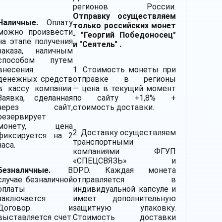
регионов России.
Отправку осуществляем
Наличные.
Оплату
только российских монет
можно произвести
- "Георгий Победоносец"
на этапе получения
и "Сеятель" .
заказа, наличным
способом путем
внесения
1. Стоимость монеты при
денежных средств
отправке в регионы
в кассу компании.
— цена в текущий момент
Заявка, сделанная
по сайту +1,8% +
через сайт,
стоимость доставки.
резервирует
монету, цена
2.
Доставку
осуществляем
фиксируется на 2
транспортными
часа.
компаниями
ФГУП
«СПЕЦСВЯЗЬ» и
Безналичные.
В
DPD. Каждая монета
случае безналичной
отправляется в
оплаты
индивидуальной капсуле и
заключается
имеет дополнительную
Договор и
защитную упаковку.
выставляется счет.
Стоимость доставки