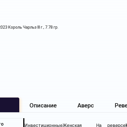
Описание
Аверс
Рев
то
Инвестиционные
Женская
На реверсе