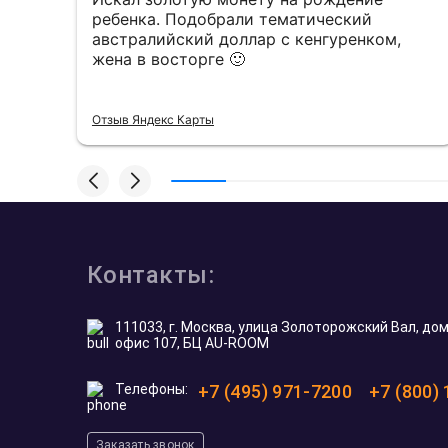
е,
ребенка. Подобрали тематический
австралийский доллар с кенгуренком,
жена в восторге 🙂
Отзыв Яндекс Карты
Контакты:
111033, г. Москва, улица Золоторожский Вал, дом 
офис 107, БЦ AU-ROOM
Телефоны:
+7 (495) 971-7200
+7 (800)
Заказать звонок