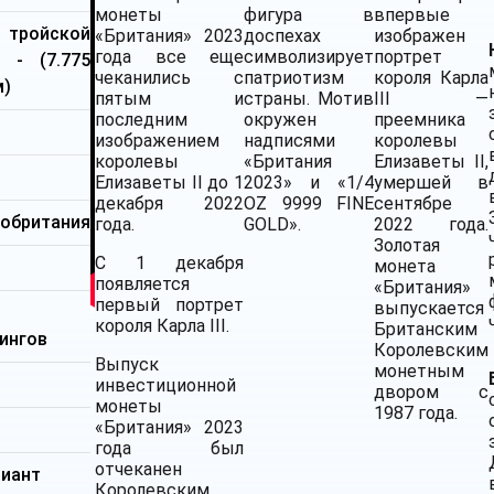
монеты
фигура в
впервые
тройской
«Британия» 2023
доспехах
изображен
года все еще
символизирует
портрет
и - (7.775
чеканились с
патриотизм
короля Карла
м)
пятым и
страны. Мотив
III —
последним
окружен
преемника
изображением
надписями
королевы
королевы
«Британия
Елизаветы II,
Елизаветы II до 1
2023» и «1/4
умершей в
декабря 2022
OZ 9999 FINE
сентябре
кобритания
года.
GOLD».
2022 года.
Золотая
С 1 декабря
монета
появляется
«Британия»
первый портрет
выпускается
короля Карла III.
Британским
ингов
Королевским
Выпуск
монетным
инвестиционной
двором с
монеты
1987 года.
«Британия» 2023
м
года был
отчеканен
лиант
Королевским