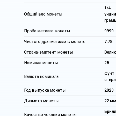
1/4 
Общий вес монеты
унци
грам
Проба металла монеты
9999
Чистого драгметалла в монете
7.78
Страна-эмитент монеты
Вели
Номинал монеты
25
фунт
Валюта номинала
стерл
Год выпуска монеты
2023
Диаметр монеты
22 м
Брил
Качество чеканки монеты