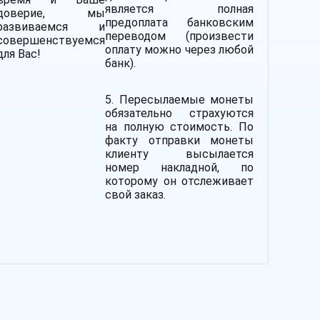
является полная
доверие, мы
предоплата банковским
развиваемся и
переводом (произвести
совершенствуемся
оплату можно через любой
для Вас!
банк).
5. Пересылаемые монеты
обязательно страхуются
на полную стоимость.
По
факту отправки монеты
клиенту высылается
номер накладной, по
которому он отслеживает
свой заказ.