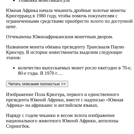
Упаковка монеты
капсула
Южная Африка начала чеканить дробные золотые монеты
Крюгерранд в 1980 году, чтобы помочь покупателям с
ограниченными средствами приобрести золото по доступной
цене.
Отчеканены Южноафриканским монетным двором.
Названием монета обязана президенту Трансвааля Паулю
Крюгеру. В истории инвестмонеты выделим следующие
этапов:
количество выпускаемых монет росло ежегодно в 70-е,
80-е годы. В 1970 г.…
Читать описание полностью >>
Изображение Пола Крюгера, первого и единственного
президента Южной Африки, вместе с надписью «Южная
Африка» на африкаанс и английском языках.
Наряду с годом чеканки и весом золота изображение
национального животного Южной Африки, антилопы
Спрингбок.