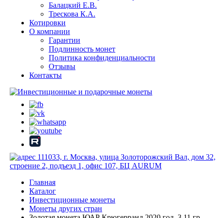
Балацкий Е.В.
Трескова К.А.
Котировки
О компании
Гарантии
Подлинность монет
Политика конфиденциальности
Отзывы
Контакты
111033, г. Москва, улица Золоторожский Вал, дом 32,
строение 2, подъезд 1, офис 107, БЦ AURUM
Главная
Каталог
Инвестиционные монеты
Монеты других стран
Золотая монета ЮАР Крюгерранд 2020 год, 3.11 гр.