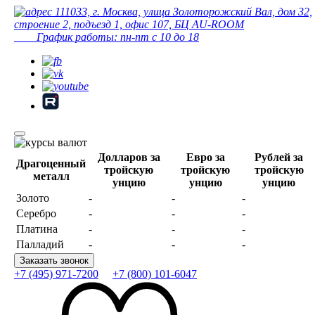
111033, г. Москва, улица Золоторожский Вал, дом 32,
строение 2, подъезд 1, офис 107, БЦ AU-ROOM
График работы: пн-пт с 10 до 18
Долларов за
Евро за
Рублей за
Драгоценный
тройскую
тройскую
тройскую
металл
унцию
унцию
унцию
Золото
-
-
-
Серебро
-
-
-
Платина
-
-
-
Палладий
-
-
-
Заказать звонок
+7 (495) 971-7200
+7 (800) 101-6047