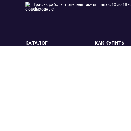
График работы: понедельник-пятница с 10 до 18 ча
выходные.
КАТАЛОГ
КАК КУПИТЬ
Инвестиционные монеты
Оплата
Памятные монеты
Доставка по Мо
Подмосковью
Новинки
Доставка в рег
Слитки
Предзаказ
Аксессуары
Царские монеты