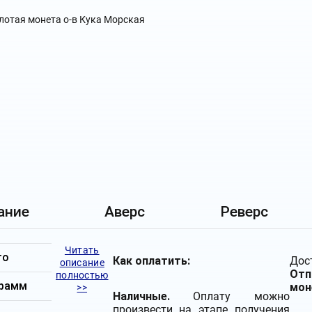
ание
Аверс
Реверс
Читать
то
Как оплатить:
Дос
описание
Отп
полностью
грамм
мон
>>
Наличные.
Оплату можно
произвести на этапе получения