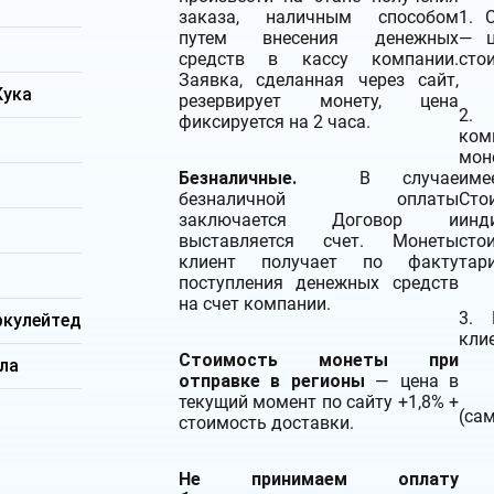
заказа, наличным способом
1. 
путем внесения денежных
— ц
средств в кассу компании.
сто
Заявка, сделанная через сайт,
Кука
резервирует монету, цена
2.
Д
фиксируется на 2 часа.
ком
мон
Безналичные.
В случае
име
безналичной оплаты
Ст
заключается Договор и
инд
выставляется счет. Монеты
сто
клиент получает по факту
тари
м
поступления денежных средств
на счет компании.
3. 
ркулейтед
кли
Стоимость монеты при
ла
отправке в регионы
— цена в
текущий момент по сайту +1,8% +
(са
стоимость доставки.
Не принимаем оплату