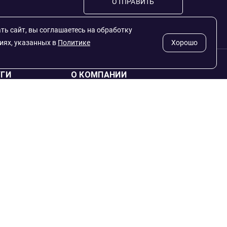
ОТПРАВИТЬ
ь сайт, вы соглашаетесь на обработку
виях, указанных в
Политике
Хорошо
УГИ
О КОМПАНИИ
нным Фондам
Гарантии
 под заказ
Подлинность монет
естиционных
Политика
конфиденциальности
Отзывы