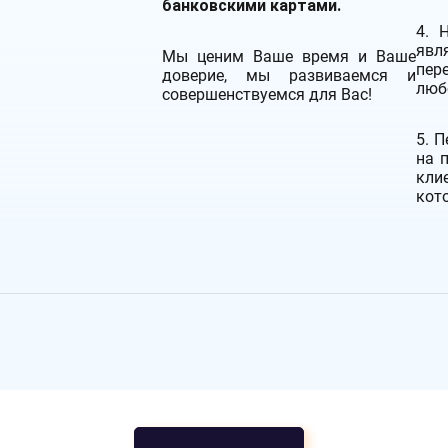
банковскими картами.
4. 
явл
Мы ценим Ваше время и Ваше
пер
доверие, мы развиваемся и
люб
совершенствуемся для Вас!
5. 
на 
кли
кот