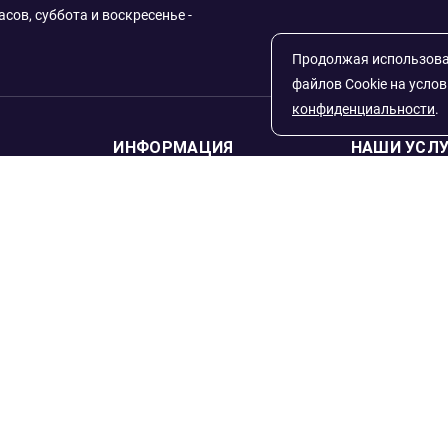
сов, суббота и воскресенье -
Продолжая использоват
файлов Cookie на усло
конфиденциальности
.
ИНФОРМАЦИЯ
НАШИ УСЛ
Котировки
Инвестицио
скве и
Новости
Чекан монет
Аналитика
Скупка инв
ионы
монет
Видео
Статьи
Все монеты