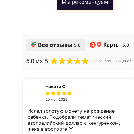
Мы рекомендуем
Все отзывы
5.0
5.0
5.0
из 5
На основе
117
оценок
Никита С.
20 мая 2026
Искал золотую монету на рождение
е,
ребенка. Подобрали тематический
австралийский доллар с кенгуренком,
жена в восторге 🙂