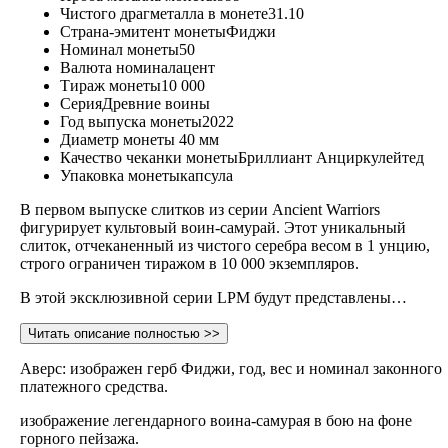
Чистого драгметалла в монете
31.10
Страна-эмитент монеты
Фиджи
Номинал монеты
50
Валюта номинала
цент
Тираж монеты
10 000
Серия
Древние воины
Год выпуска монеты
2022
Диаметр монеты
40 мм
Качество чеканки монеты
Бриллиант Анциркулейтед
Упаковка монеты
капсула
В первом выпуске слитков из серии Ancient Warriors
фигурирует культовый воин-самурай. Этот уникальный
слиток, отчеканенный из чистого серебра весом в 1 унцию,
строго ограничен тиражом в 10 000 экземпляров.
В этой эксклюзивной серии LPM будут представлены…
Читать описание полностью >>
Аверс: изображен герб Фиджи, год, вес и номинал законного
платежного средства.
изображение легендарного воина-самурая в бою на фоне
горного пейзажа.