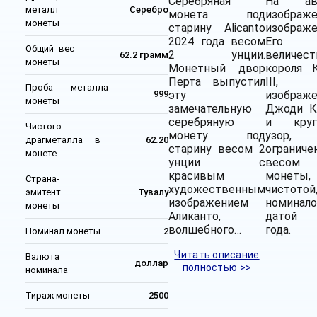
Серебряная
На ав
металл
Серебро
монета под
изображ
монеты
старину Alicanto
изображ
2024 года весом
Его
Общий вес
2 унции.
величест
62.2 грамм
монеты
Монетный двор
короля 
Перта выпустил
III,
Проба металла
эту
изображ
999
монеты
замечательную
Джоди К
серебряную
и круг
Чистого
монету под
узор,
драгметалла в
62.20
старину весом 2
ограниче
монете
унции с
весом
красивым
монеты,
Страна-
художественным
чистотой
эмитент
Тувалу
изображением
номинал
монеты
Аликанто,
датой 
волшебного…
года.
Номинал монеты
2
Читать описание
Валюта
доллар
полностью >>
номинала
Тираж монеты
2500